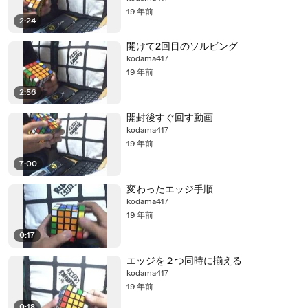
19 年前
2:24
開けて2回目のソルビング
kodama417
19 年前
2:56
開封後すぐ回す動画
kodama417
19 年前
7:00
変わったエッジ手順
kodama417
19 年前
0:17
エッジを２つ同時に揃える
kodama417
19 年前
0:18