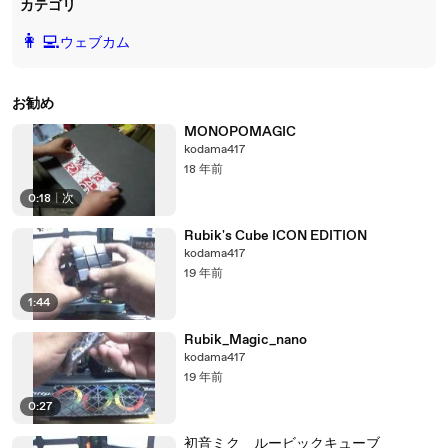
カテゴリ
️👩‍💻️
ウェブカム
お勧め
MONOPOMAGIC
kodama417
18 年前
0:18
|
次
Rubik's Cube ICON EDITION
kodama417
19 年前
1:44
Rubik_Magic_nano
kodama417
19 年前
0:27
初音ミク ルービックキューブ