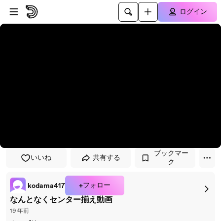
プレイヤーにスキップ
メインコンテンツにスキップ
ログイン
ブックマー
いいね
共有する
ク
+フォロー
kodama417
なんとなくセンター揃え動画
19 年前