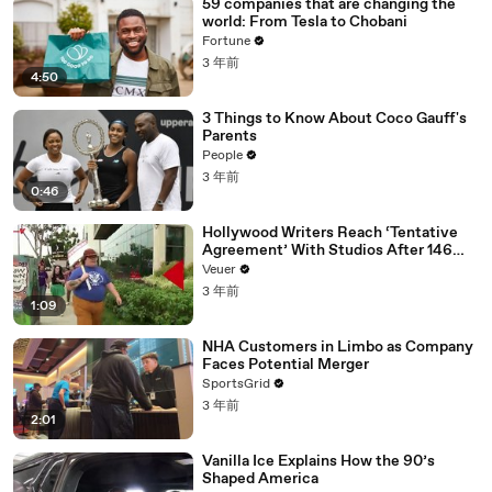
59 companies that are changing the
world: From Tesla to Chobani
Fortune
3 年前
4:50
3 Things to Know About Coco Gauff's
Parents
People
3 年前
0:46
Hollywood Writers Reach ‘Tentative
Agreement’ With Studios After 146
Day Strike
Veuer
3 年前
1:09
NHA Customers in Limbo as Company
Faces Potential Merger
SportsGrid
3 年前
2:01
Vanilla Ice Explains How the 90’s
Shaped America