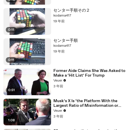
センター手順その２
kodama417
19 年前
0:11
センター手順
kodama417
19 年前
0:11
Former Aide Claims She Was Asked to
Make a ‘Hit List’ For Trump
Veuer
3 年前
0:51
Musk’s X Is ‘the Platform With the
Largest Ratio of Misinformation or
Disinformation’ Amongst All Social
Veuer
Media Platforms
3 年前
1:08