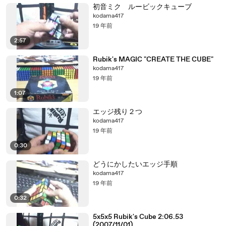
初音ミク ルービックキューブ
kodama417
19 年前
2:57
Rubik's MAGIC "CREATE THE CUBE"
kodama417
19 年前
1:07
エッジ残り２つ
kodama417
19 年前
0:30
どうにかしたいエッジ手順
kodama417
19 年前
0:32
5x5x5 Rubik's Cube 2:06.53
(2007/11/01)