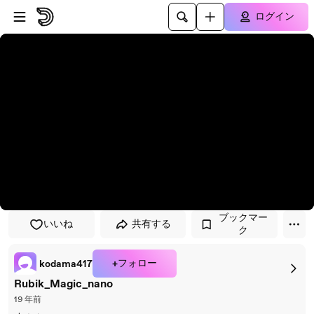
プレイヤーにスキップ
メインコンテンツにスキップ
ログイン
ブックマー
いいね
共有する
ク
+フォロー
kodama417
Rubik_Magic_nano
19 年前