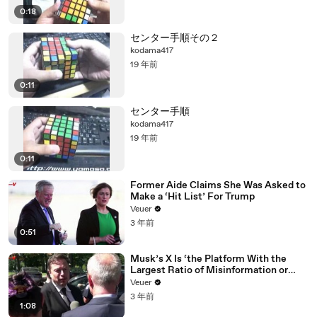
0:18
センター手順その２
kodama417
19 年前
0:11
センター手順
kodama417
19 年前
0:11
Former Aide Claims She Was Asked to
Make a ‘Hit List’ For Trump
Veuer
3 年前
0:51
Musk’s X Is ‘the Platform With the
Largest Ratio of Misinformation or
Disinformation’ Amongst All Social
Veuer
Media Platforms
3 年前
1:08