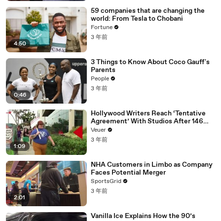
59 companies that are changing the
world: From Tesla to Chobani
Fortune
3 年前
4:50
3 Things to Know About Coco Gauff's
Parents
People
3 年前
0:46
Hollywood Writers Reach ‘Tentative
Agreement’ With Studios After 146
Day Strike
Veuer
3 年前
1:09
NHA Customers in Limbo as Company
Faces Potential Merger
SportsGrid
3 年前
2:01
Vanilla Ice Explains How the 90’s