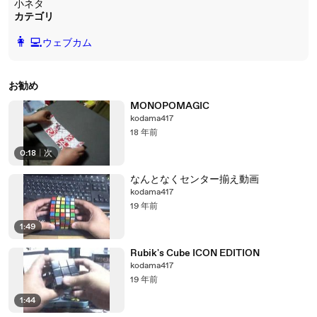
小ネタ
カテゴリ
️👩‍💻️
ウェブカム
お勧め
MONOPOMAGIC
kodama417
18 年前
0:18
|
次
なんとなくセンター揃え動画
kodama417
19 年前
1:49
Rubik's Cube ICON EDITION
kodama417
19 年前
1:44