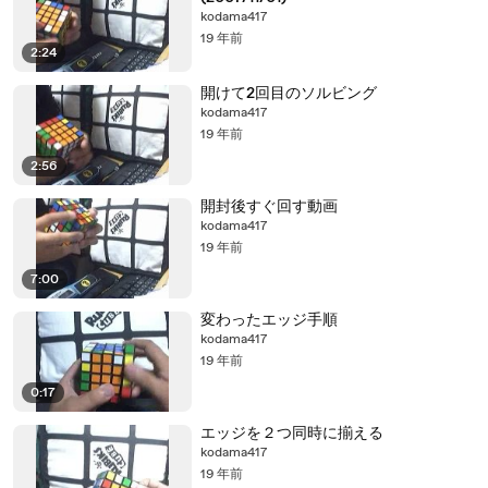
kodama417
19 年前
2:24
開けて2回目のソルビング
kodama417
19 年前
2:56
開封後すぐ回す動画
kodama417
19 年前
7:00
変わったエッジ手順
kodama417
19 年前
0:17
エッジを２つ同時に揃える
kodama417
19 年前