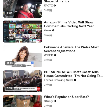
Shaped America
FACTZ
3 年前
2:55
Amazon’ Prime Video Will Show
Commercials Starting Next Year
Veuer
3 年前
0:36
Pokimane Answers The Web's Most
Searched Questions
WIRED
3 年前
11:13
BREAKING NEWS: Matt Gaetz Tells
House Committee: 'I'm Not Going To
Vote For A Continuing Resolution'
Forbes Breaking News
3 年前
4:16
What's Popular on Uber Eats?
Stringr
3 年前