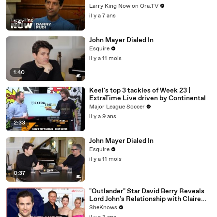
Larry King Now on Ora.TV
il y a 7 ans
1:47
John Mayer Dialed In
Esquire
il y a 11 mois
1:40
Keel's top 3 tackles of Week 23 |
ExtraTime Live driven by Continental
Major League Soccer
il y a 9 ans
2:33
John Mayer Dialed In
Esquire
il y a 11 mois
0:37
"Outlander" Star David Berry Reveals
Lord John's Relationship with Claire
Gets 'Complicated' in Season 7
SheKnows