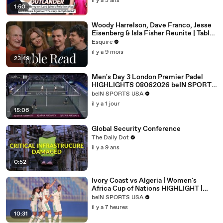
il y a 3 ans
1:50
Woody Harrelson, Dave Franco, Jesse
Eisenberg & Isla Fisher Reunite | Table
Read | Esquire
Esquire
il y a 9 mois
23:49
Men's Day 3 London Premier Padel
HIGHLIGHTS 08062026 beIN SPORTS
USA.mp4
beIN SPORTS USA
il y a 1 jour
15:06
Global Security Conference
The Daily Dot
il y a 9 ans
0:52
Ivory Coast vs Algeria | Women's
Africa Cup of Nations HIGHLIGHT |
08/08/2026 | beIN Sports USA
beIN SPORTS USA
il y a 7 heures
10:31