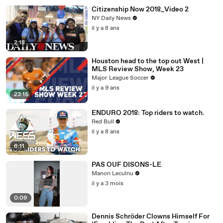
Citizenship Now 2018_Video 2
NY Daily News
il y a 8 ans
2:18
Houston head to the top out West |
MLS Review Show, Week 23
Major League Soccer
il y a 9 ans
23:15
ENDURO 2018: Top riders to watch.
Red Bull
il y a 8 ans
6:11
PAS OUF DISONS-LE
Manon Leculnu
il y a 3 mois
0:09
Dennis Schröder Clowns Himself For