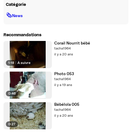
Catégorie
🗞
News
Recommandations
Corail Nourrit bébé
tacha1964
il y a 20 ans
1:18
|
À suivre
Photo 053
tacha1964
il y a 19 ans
0:46
Bébélola 005
tacha1964
il y a 20 ans
0:27