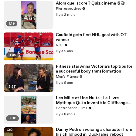
Alors quel score ? Quiz cinéma 🍿🎬
Pierrespectives
il y a 2 mois
1:19
Caufield gets first NHL goal with OT
winner
NHL
il y a 5 ans
0:49
Fitness star Anna Victoria's top tips for
a successful body transformation
Men's Fitness
il y a 9 ans
3:37
Les Mille et Une Nuits : Le Livre
Mythique Qui a Inventé le Cliffhanger
et le Binge-Watching Avant Netflix
Contrebande Films
il y a 8 mois
3:00
Danny Pudi on voicing a character from
his childhood in 'DuckTales' reboot