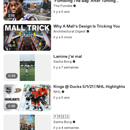
‘Fumbling The Bag’ After Turning
Down $84m From The Lakers
The Fumble
il y a 5 ans
2:19
Why A Mall’s Design Is Tricking You
Architectural Digest
il y a 5 mois
18:11
Lamine j’ai mal
Sacha Borg
il y a 7 semaines
0:28
Kings @ Ducks 5/1/21 | NHL Highlights
NHL
il y a 5 ans
2:39
🇫🇷🇪🇸
Sacha Borg
il y a 4 semaines