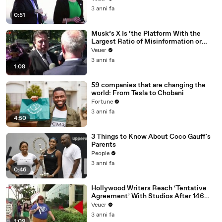
3 anni fa
0:51
Musk’s X Is ‘the Platform With the
Largest Ratio of Misinformation or
Disinformation’ Amongst All Social
Veuer
Media Platforms
3 anni fa
1:08
59 companies that are changing the
world: From Tesla to Chobani
Fortune
3 anni fa
4:50
3 Things to Know About Coco Gauff's
Parents
People
3 anni fa
0:46
Hollywood Writers Reach ‘Tentative
Agreement’ With Studios After 146
Day Strike
Veuer
3 anni fa
1:09