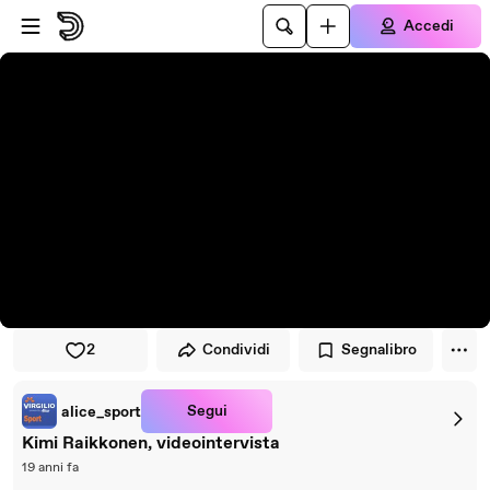
Vai al lettore
Passa al contenuto principale
Accedi
2
Condividi
Segnalibro
Segui
alice_sport
Kimi Raikkonen, videointervista
19 anni fa