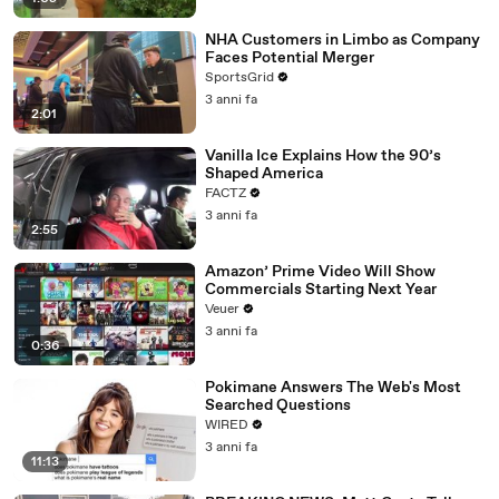
NHA Customers in Limbo as Company
Faces Potential Merger
SportsGrid
3 anni fa
2:01
Vanilla Ice Explains How the 90’s
Shaped America
FACTZ
3 anni fa
2:55
Amazon’ Prime Video Will Show
Commercials Starting Next Year
Veuer
3 anni fa
0:36
Pokimane Answers The Web's Most
Searched Questions
WIRED
3 anni fa
11:13