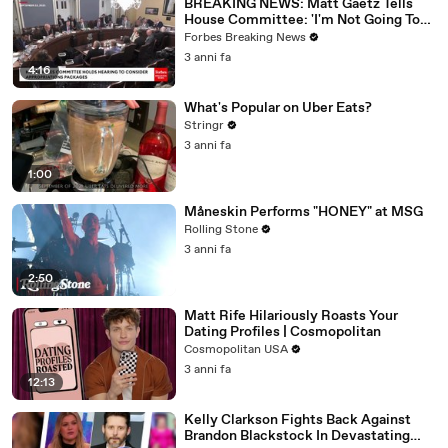
BREAKING NEWS: Matt Gaetz Tells
House Committee: 'I'm Not Going To
Vote For A Continuing Resolution'
Forbes Breaking News
3 anni fa
4:16
What's Popular on Uber Eats?
Stringr
3 anni fa
1:00
Måneskin Performs "HONEY" at MSG
Rolling Stone
3 anni fa
2:50
Matt Rife Hilariously Roasts Your
Dating Profiles | Cosmopolitan
Cosmopolitan USA
3 anni fa
12:13
Kelly Clarkson Fights Back Against
Brandon Blackstock In Devastating