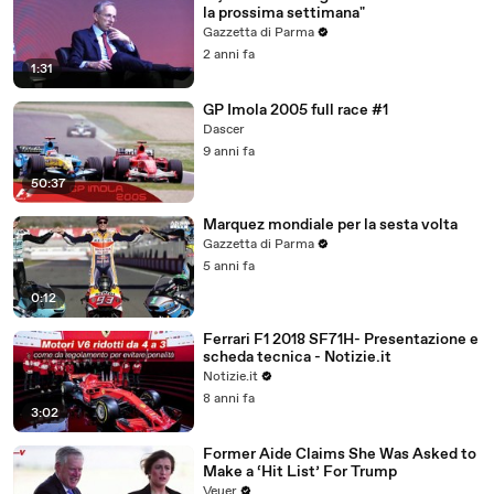
la prossima settimana"
Gazzetta di Parma
2 anni fa
1:31
GP Imola 2005 full race #1
Dascer
9 anni fa
50:37
Marquez mondiale per la sesta volta
Gazzetta di Parma
5 anni fa
0:12
Ferrari F1 2018 SF71H- Presentazione e
scheda tecnica - Notizie.it
Notizie.it
8 anni fa
3:02
Former Aide Claims She Was Asked to
Make a ‘Hit List’ For Trump
Veuer