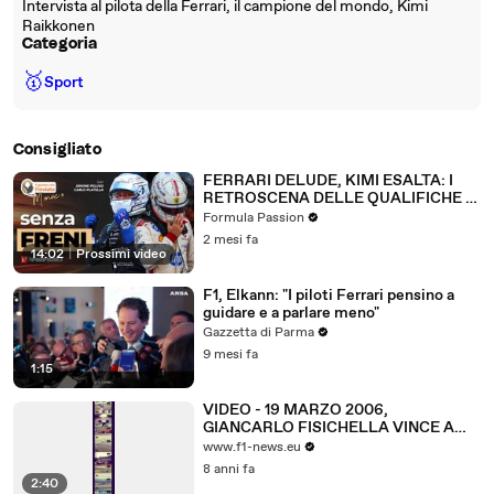
Intervista al pilota della Ferrari, il campione del mondo, Kimi
Raikkonen
Categoria
🥇
Sport
Consigliato
FERRARI DELUDE, KIMI ESALTA: I
RETROSCENA DELLE QUALIFICHE DI
MONACO
Formula Passion
2 mesi fa
14:02
|
Prossimi video
F1, Elkann: "I piloti Ferrari pensino a
guidare e a parlare meno"
Gazzetta di Parma
9 mesi fa
1:15
VIDEO - 19 MARZO 2006,
GIANCARLO FISICHELLA VINCE A
SEPANG!
www.f1-news.eu
8 anni fa
2:40