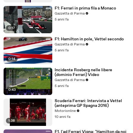
F1: Ferrari in prima fila a Monaco
Gazzetta di Parma
5 anni fa
0:17
F1: Hamilton in pole, Vettel secondo
Gazzetta di Parma
5 anni fa
0:14
Incidente Rosberg nelle libere
(dominio Ferrari) Video
Gazzetta di Parma
5 anni fa
0:43
Scuderia Ferrari: Intervista a Vettel
(anteprima GP Spagna 2016)
Motorionline
10 anni fa
1:38
F1, l'ad Ferrari Vigna: "Hamilton da noi