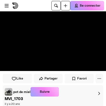
Passer au player
Passer au contenu principal
Se connecter
Like
Partager
Favori
Suivre
pot de miel
MVI_1703
il y a 20 ans