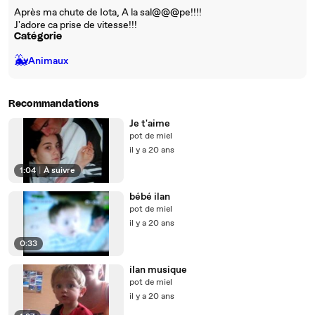
Après ma chute de Iota, A la sal@@@pe!!!!
J'adore ca prise de vitesse!!!
Catégorie
🐳
Animaux
Recommandations
Je t'aime
pot de miel
il y a 20 ans
1:04
|
À suivre
bébé ilan
pot de miel
il y a 20 ans
0:33
ilan musique
pot de miel
il y a 20 ans