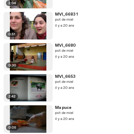
2:04
MVI_6683 1
pot de miel
il y a 20 ans
0:51
MVI_6680
pot de miel
il y a 20 ans
0:30
MVI_6653
pot de miel
il y a 20 ans
2:42
Ma puce
pot de miel
il y a 20 ans
0:05