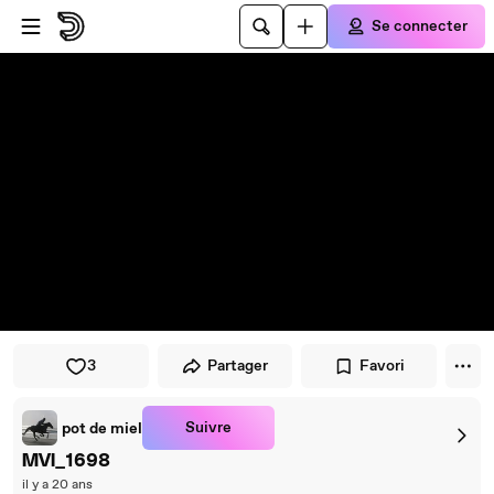
Passer au player
Passer au contenu principal
Se connecter
3
Partager
Favori
Suivre
pot de miel
MVI_1698
il y a 20 ans