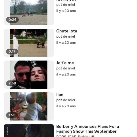
pot de miel
il y a 20 ans
0:24
Chute iota
pot de miel
il y a 20 ans
0:17
Je t'aime
pot de miel
il y a 20 ans
2:59
Ilan
pot de miel
il y a 20 ans
1:52
Burberry Announces Plans For a
Fashion Show This September