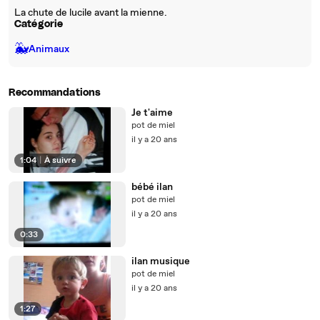
La chute de lucile avant la mienne.
Catégorie
🐳
Animaux
Recommandations
Je t'aime
pot de miel
il y a 20 ans
1:04
|
À suivre
bébé ilan
pot de miel
il y a 20 ans
0:33
ilan musique
pot de miel
il y a 20 ans
1:27