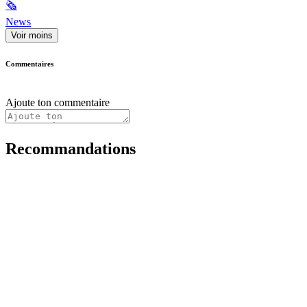
🗞
News
Voir moins
Commentaires
Ajoute ton commentaire
Recommandations