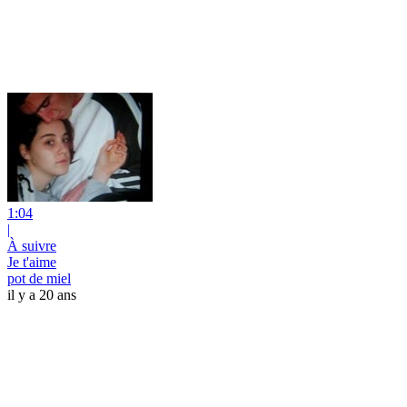
1:04
|
À suivre
Je t'aime
pot de miel
il y a 20 ans