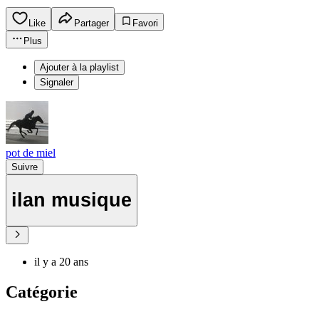
Like
Partager
Favori
Plus
Ajouter à la playlist
Signaler
pot de miel
Suivre
ilan musique
il y a 20 ans
Catégorie