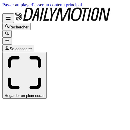
Passer au player
Passer au contenu principal
Rechercher
Se connecter
Regarder en plein écran