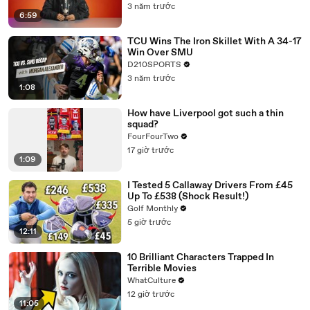
3 năm trước
6:59
TCU Wins The Iron Skillet With A 34-17
Win Over SMU
D210SPORTS
3 năm trước
1:08
How have Liverpool got such a thin
squad?
FourFourTwo
17 giờ trước
1:09
I Tested 5 Callaway Drivers From £45
Up To £538 (Shock Result!)
Golf Monthly
5 giờ trước
12:11
10 Brilliant Characters Trapped In
Terrible Movies
WhatCulture
12 giờ trước
11:05