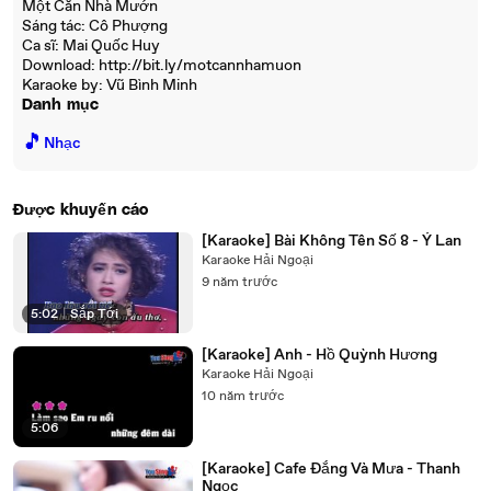
Một Căn Nhà Mướn
Sáng tác: Cô Phượng
Ca sĩ: Mai Quốc Huy
Download: http://bit.ly/motcannhamuon
Karaoke by: Vũ Bình Minh
Danh mục
🎵
Nhạc
Được khuyến cáo
[Karaoke] Bài Không Tên Số 8 - Ý Lan
Karaoke Hải Ngoại
9 năm trước
5:02
|
Sắp Tới
[Karaoke] Anh - Hồ Quỳnh Hương
Karaoke Hải Ngoại
10 năm trước
5:06
[Karaoke] Cafe Đắng Và Mưa - Thanh
Ngọc