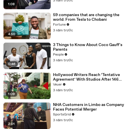
3 năm trước
1:08
59 companies that are changing the
world: From Tesla to Chobani
Fortune
3 năm trước
4:50
3 Things to Know About Coco Gauff's
Parents
People
3 năm trước
0:46
Hollywood Writers Reach ‘Tentative
Agreement’ With Studios After 146
Day Strike
Veuer
3 năm trước
1:09
NHA Customers in Limbo as Company
Faces Potential Merger
SportsGrid
3 năm trước
2:01