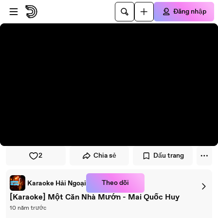
Đi đến trình phát
Đi đến nội dung chính
Đăng nhập
2
Chia sẻ
Dấu trang
Theo dõi
Karaoke Hải Ngoại
[Karaoke] Một Căn Nhà Mướn - Mai Quốc Huy
10 năm trước