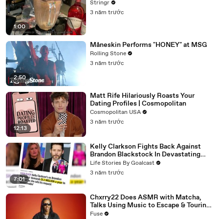
Stringr
3 năm trước
1:00
Måneskin Performs "HONEY" at MSG
Rolling Stone
3 năm trước
2:50
Matt Rife Hilariously Roasts Your
Dating Profiles | Cosmopolitan
Cosmopolitan USA
3 năm trước
12:13
Kelly Clarkson Fights Back Against
Brandon Blackstock In Devastating
Divorce Battle
Life Stories By Goalcast
3 năm trước
7:01
Chxrry22 Does ASMR with Matcha,
Talks Using Music to Escape & Touring
with The Weeknd
Fuse