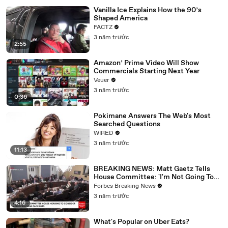
Vanilla Ice Explains How the 90’s
Shaped America
FACTZ
3 năm trước
2:55
Amazon’ Prime Video Will Show
Commercials Starting Next Year
Veuer
3 năm trước
0:36
Pokimane Answers The Web's Most
Searched Questions
WIRED
3 năm trước
11:13
BREAKING NEWS: Matt Gaetz Tells
House Committee: 'I'm Not Going To
Vote For A Continuing Resolution'
Forbes Breaking News
3 năm trước
4:16
What's Popular on Uber Eats?