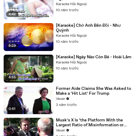
Karaoke Hải Ngoại
10 năm trước
4:42
[Karaoke] Chờ Anh Bên Đồi - Như
Quỳnh
Karaoke Hải Ngoại
10 năm trước
5:29
[Karaoke] Ngày Nào Còn Bé - Hoài Lâm
Karaoke Hải Ngoại
10 năm trước
4:55
Former Aide Claims She Was Asked to
Make a ‘Hit List’ For Trump
Veuer
3 năm trước
0:51
Musk’s X Is ‘the Platform With the
Largest Ratio of Misinformation or
Disinformation’ Amongst All Social
Veuer
Media Platforms