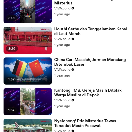
Misterius
VIVA.co.id
1 year ago
3:52
Houthi Serbu dan Tenggelamkan Kapal
di Laut Merah
VIVA.co.id
1 year ago
3:26
China Cari Masalah, Jerman Meradang
Ditembak Laser
VIVA.co.id
1 year ago
1:57
Kantongi IMB, Gereja Masih Ditolak
Warga Muslim di Depok
VIVA.co.id
1 year ago
1:57
Nyelonong! Pria Misterius Tewas
Tersedot Mesin Pesawat
VIVA.co.id