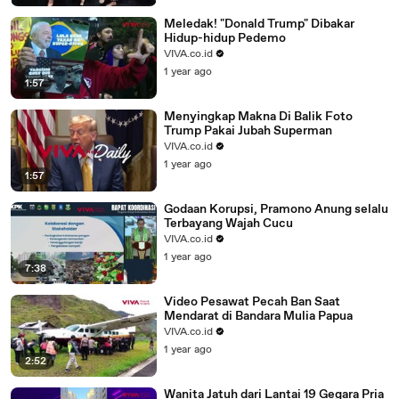
Meledak! "Donald Trump" Dibakar
Hidup-hidup Pedemo
VIVA.co.id
1 year ago
1:57
Menyingkap Makna Di Balik Foto
Trump Pakai Jubah Superman
VIVA.co.id
1 year ago
1:57
Godaan Korupsi, Pramono Anung selalu
Terbayang Wajah Cucu
VIVA.co.id
1 year ago
7:38
Video Pesawat Pecah Ban Saat
Mendarat di Bandara Mulia Papua
VIVA.co.id
1 year ago
2:52
Wanita Jatuh dari Lantai 19 Gegara Pria