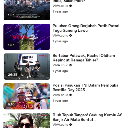
India, Salah Pilot?
VIVA.co.id
1 year ago
1:57
Puluhan Orang Berjubah Putih Putari
Tugu Gunung Lawu
VIVA.co.id
1 year ago
1:57
Bertabur Pelawak, Rachel Oldham
Kepincut Renaga Tahier?
VIVA.co.id
1 year ago
26:38
Posisi Pasukan TNI Dalam Pembuka
Bastille Day 2025
VIVA.co.id
1 year ago
5:16
Riuh Tepuk Tangan! Gedung Kemlu AS
Banjir Air Mata Buntut..
VIVA.co.id