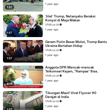
1 year ago
1:57
'Jilat' Trump, Netanyahu Beraksi
Konyol di Meja Makan
VIVA.co.id
1 year ago
1:57
Geram Putin Besar Mulut, Trump Bantu
Ukraina Bertahan Hidup
VIVA.co.id
1 year ago
1:57
Anggota DPR Mencak-mencak
Telkomsel Kejam, "Rampas" Sisa..
VIVA.co.id
1 year ago
8:18
Tikungan Maut! Viral Flyover 90
Derajat di India
VIVA.co.id
1 year ago
1:57