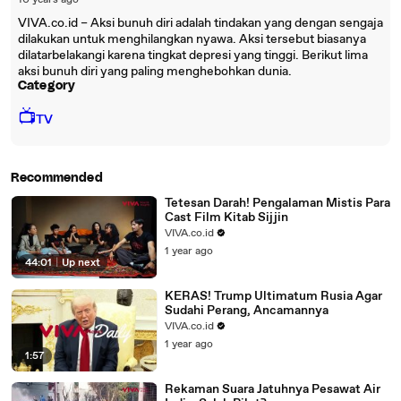
10 years ago
VIVA.co.id – Aksi bunuh diri adalah tindakan yang dengan sengaja
dilakukan untuk menghilangkan nyawa. Aksi tersebut biasanya
dilatarbelakangi karena tingkat depresi yang tinggi. Berikut lima
aksi bunuh diri yang paling menghebohkan dunia.
Category
📺
TV
Recommended
Tetesan Darah! Pengalaman Mistis Para
Cast Film Kitab Sijjin
VIVA.co.id
1 year ago
44:01
|
Up next
KERAS! Trump Ultimatum Rusia Agar
Sudahi Perang, Ancamannya
VIVA.co.id
1 year ago
1:57
Rekaman Suara Jatuhnya Pesawat Air