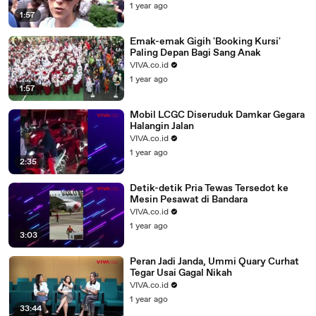
1 year ago
1:57
Emak-emak Gigih 'Booking Kursi'
Paling Depan Bagi Sang Anak
VIVA.co.id
1 year ago
1:57
Mobil LCGC Diseruduk Damkar Gegara
Halangin Jalan
VIVA.co.id
1 year ago
2:35
Detik-detik Pria Tewas Tersedot ke
Mesin Pesawat di Bandara
VIVA.co.id
1 year ago
3:03
Peran Jadi Janda, Ummi Quary Curhat
Tegar Usai Gagal Nikah
VIVA.co.id
1 year ago
33:44