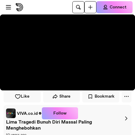
Skip to player
Skip to main content
Connect
Like
Share
Bookmark
Follow
VIVA.co.id
Lima Tragedi Bunuh Diri Massal Paling
Menghebohkan