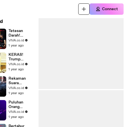
Connect
d
Tetesan
Darah!
Pengalaman
VIVA.co.id
Mistis Para
1 year ago
Cast Film
Kitab Sijjin
KERAS!
Trump
Ultimatum
VIVA.co.id
Rusia Agar
1 year ago
Sudahi
Perang,
Rekaman
Ancamannya
Suara
Jatuhnya
VIVA.co.id
Pesawat Air
1 year ago
India, Salah
Pilot?
Puluhan
Orang
Berjubah
VIVA.co.id
Putih Putari
1 year ago
Tugu Gunung
Lawu
Bertabur