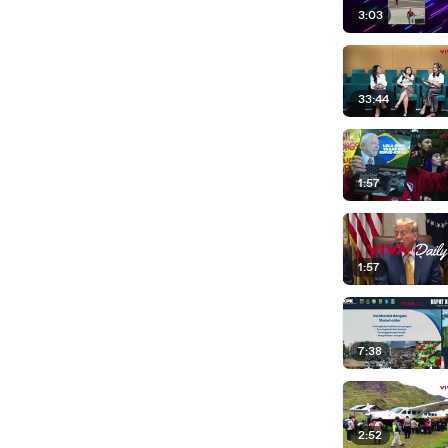
3:03
33:44
1:57
1:57
7:38
2:52