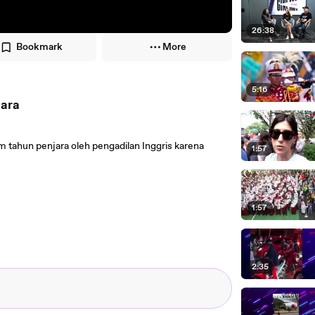
26:38
Bookmark
More
5:16
jara
tahun penjara oleh pengadilan Inggris karena
1:57
1:57
2:35