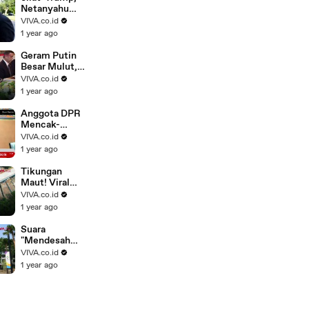
Netanyahu
Beraksi
VIVA.co.id
Konyol di
1 year ago
Meja Makan
Geram Putin
Besar Mulut,
Trump Bantu
VIVA.co.id
Ukraina
1 year ago
Bertahan
Hidup
Anggota DPR
Mencak-
mencak
VIVA.co.id
Telkomsel
1 year ago
Kejam,
"Rampas"
Tikungan
Sisa..
Maut! Viral
Flyover 90
VIVA.co.id
Derajat di
1 year ago
India
Suara
"Mendesah
Wanita" Tiba-
VIVA.co.id
Tiba
1 year ago
Terdengar di
Stadion GBK