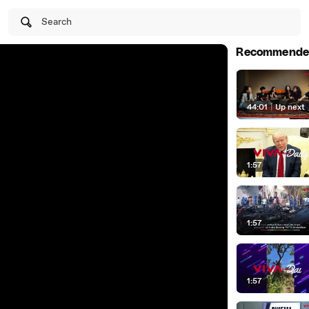
Search
Recommende
44:01
|
Up next
1:57
1:57
1:57