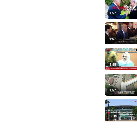
1:57
1:57
8:18
1:57
3:09