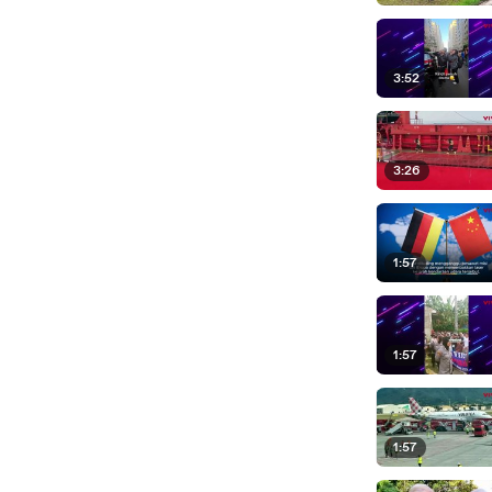
3:52
3:26
1:57
1:57
1:57