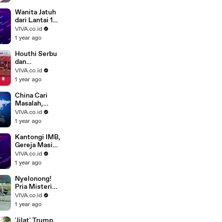
Mendarat di
Bandara Mulia
Wanita Jatuh
Papua
dari Lantai 19
Gegara Pria
VIVA.co.id
Misterius
1 year ago
Houthi Serbu
dan
Tenggelamka
VIVA.co.id
n Kapal di
1 year ago
Laut Merah
China Cari
Masalah,
Jerman
VIVA.co.id
Meradang
1 year ago
Ditembak
Laser
Kantongi IMB,
Gereja Masih
Ditolak Warga
VIVA.co.id
Muslim di
1 year ago
Depok
Nyelonong!
Pria Misterius
Tewas
VIVA.co.id
Tersedot
1 year ago
Mesin
Pesawat
'Jilat' Trump,