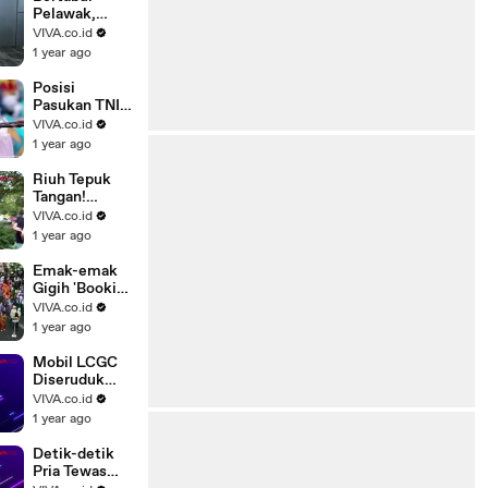
Pelawak,
Rachel
VIVA.co.id
Oldham
1 year ago
Kepincut
Renaga
Posisi
Tahier?
Pasukan TNI
Dalam
VIVA.co.id
Pembuka
1 year ago
Bastille Day
2025
Riuh Tepuk
Tangan!
Gedung
VIVA.co.id
Kemlu AS
1 year ago
Banjir Air
Mata Buntut..
Emak-emak
Gigih 'Booking
Kursi' Paling
VIVA.co.id
Depan Bagi
1 year ago
Sang Anak
Mobil LCGC
Diseruduk
Damkar
VIVA.co.id
Gegara
1 year ago
Halangin Jalan
Detik-detik
Pria Tewas