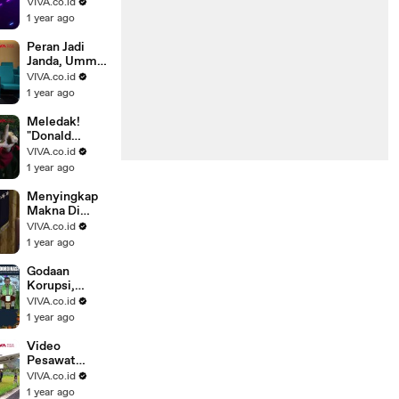
Tersedot ke
VIVA.co.id
Mesin
1 year ago
Pesawat di
Bandara
Peran Jadi
Janda, Ummi
Quary Curhat
VIVA.co.id
Tegar Usai
1 year ago
Gagal Nikah
Meledak!
"Donald
Trump"
VIVA.co.id
Dibakar
1 year ago
Hidup-hidup
Pedemo
Menyingkap
Makna Di
Balik Foto
VIVA.co.id
Trump Pakai
1 year ago
Jubah
Superman
Godaan
Korupsi,
Pramono
VIVA.co.id
Anung selalu
1 year ago
Terbayang
Wajah Cucu
Video
Pesawat
Pecah Ban
VIVA.co.id
Saat
1 year ago