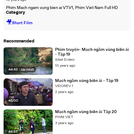
10 years ago
Phim Mach ngam vung bien ai VTV1, Phim Viet Nam Full HD
Category
🎥
Short Film
Recommended
Phim truyện- Mạch ngầm vùng biên ải
- Tập 19
Sibel Erdeci
10 years ago
44:43
|
Up next
Mạch ngầm vùng biên ải - Tập 19
VIDOREV 1
2 years ago
45:00
Mạch ngầm vùng biên ải Tập 20
PHIM VIET
3 years ago
44:57