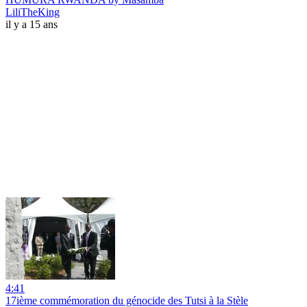
LiliTheKing
il y a 15 ans
4:41
17ième commémoration du génocide des Tutsi à la Stèle