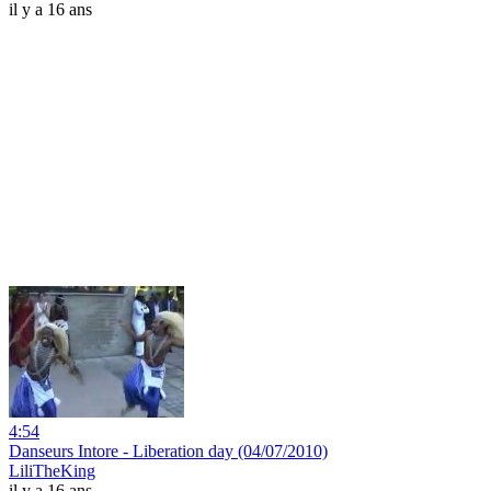
il y a 16 ans
4:54
Danseurs Intore - Liberation day (04/07/2010)
LiliTheKing
il y a 16 ans