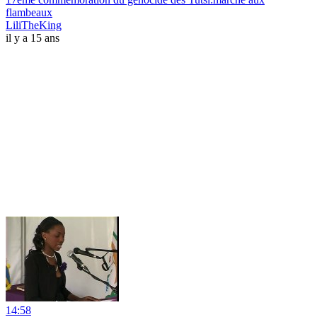
flambeaux
LiliTheKing
il y a 15 ans
14:58