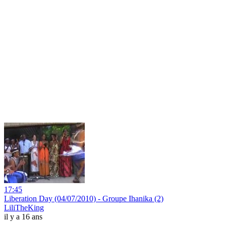
17:45
Liberation Day (04/07/2010) - Groupe Ihanika (2)
LiliTheKing
il y a 16 ans