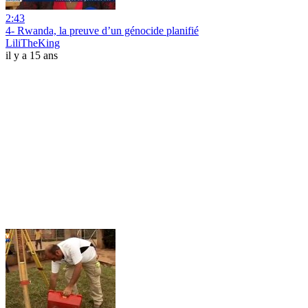
2:43
4- Rwanda, la preuve d’un génocide planifié
LiliTheKing
il y a 15 ans