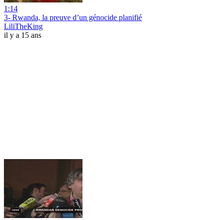
1:14
3- Rwanda, la preuve d’un génocide planifié
LiliTheKing
il y a 15 ans