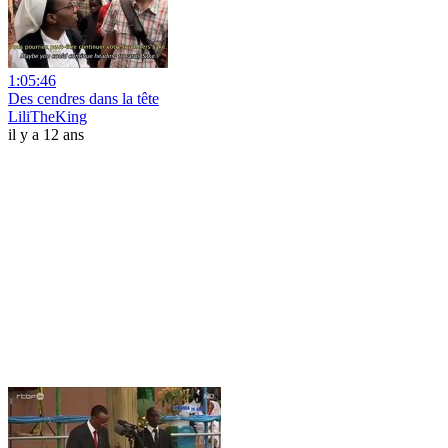
1:05:46
Des cendres dans la tête
LiliTheKing
il y a 12 ans