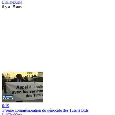
LiliTheKing
il y a 15 ans
0:19
17ième commémoration du génocide des Tutsi à Bxls
LiliTheKing