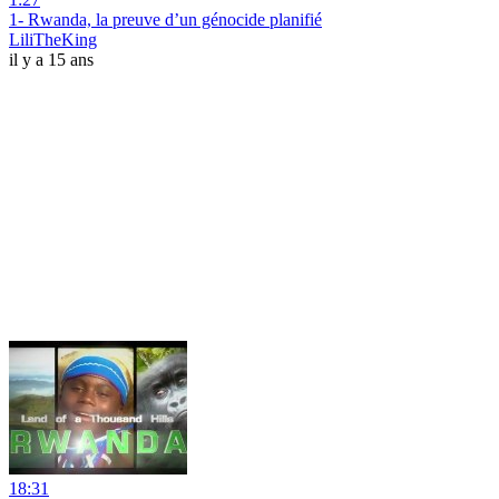
1- Rwanda, la preuve d’un génocide planifié
LiliTheKing
il y a 15 ans
18:31