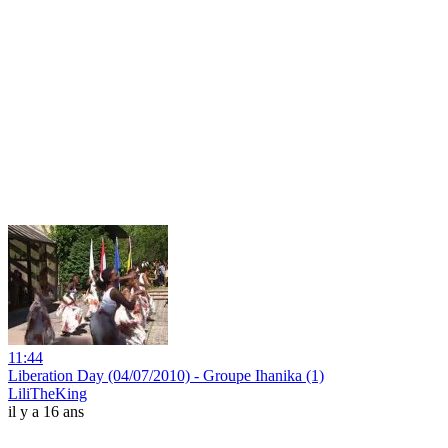
11:44
Liberation Day (04/07/2010) - Groupe Ihanika (1)
LiliTheKing
il y a 16 ans