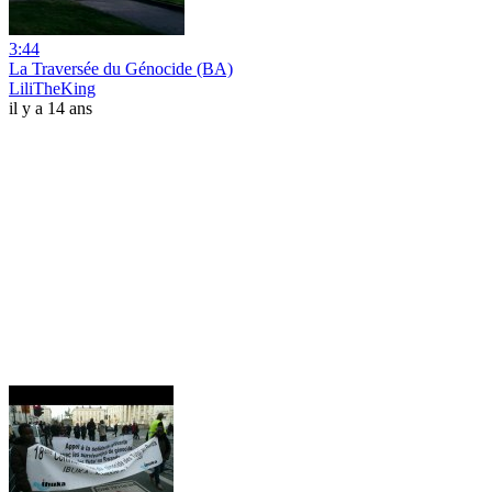
3:44
La Traversée du Génocide (BA)
LiliTheKing
il y a 14 ans