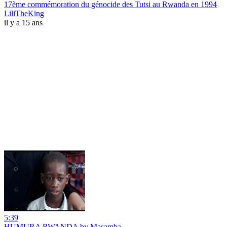
17ème commémoration du génocide des Tutsi au Rwanda en 1994
LiliTheKing
il y a 15 ans
5:39
HUMURA RWANDA by Masamba