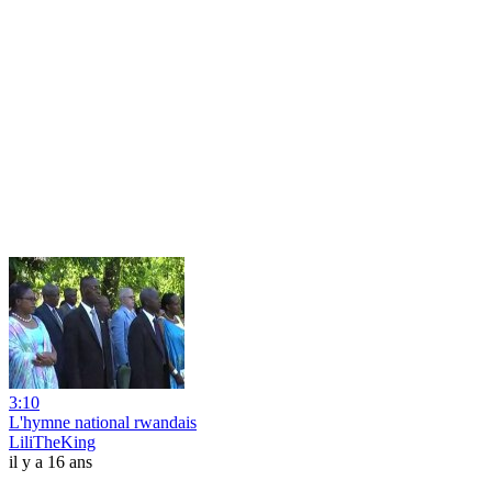
3:10
L'hymne national rwandais
LiliTheKing
il y a 16 ans