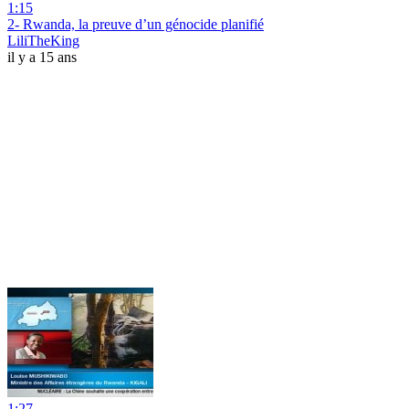
1:15
2- Rwanda, la preuve d’un génocide planifié
LiliTheKing
il y a 15 ans
1:27