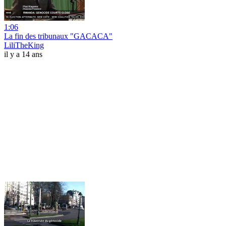
1:06
La fin des tribunaux "GACACA"
LiliTheKing
il y a 14 ans