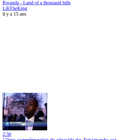
Rwanda - Land of a thousand hills
LiliTheKing
il y a 15 ans
2:30
17ème commémoration du génocide des Tutsi:marche aux