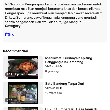
VIVA.co.id – Pengasapan ikan merupakan cara tradisional untuk
membuat rasa ikan menjadi beraroma khas dan berasa nikmat.
Pengasapan juga membuat ikan menjadi lebih awet secara alami.
Di kota Semarang, Jawa Tengah ada kampung yang menjadi
sentra pengasapan ikan atau disebut juga Mangut.
Category
📺
TV
Recommended
Menikmati Gurihnya Kepiting
Panggang a la Semarang
VIVA.co.id
8 years ago
1:39
|
Up next
Sate Bandeng Tanpa Duri
VIVA.co.id
10 years ago
2:16
Dukuh Sumbersari, Desa Jamu di