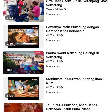
Cita Rasa Otentik Kue Keranjang Khas
Semarang
TempoVideo
2 years ago
3:02
Lezatnya Patin Bumbung dengan
Rempah Khas Indonesia
VIVA.co.id
8 years ago
2:56
Warna-warni Kampung Pelangi di
Semarang
VIVA.co.id
9 years ago
1:13
Menikmati Kelezatan Pindang Ikan
Kurau
VIVA.co.id
8 years ago
5:09
Telur Petis Bumbon, Menu Khas
Ramadan untuk Buka Puasa