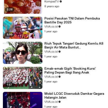
KompasTV
8 years ago
2:28
Posisi Pasukan TNI Dalam Pembuka
Bastille Day 2025
VIVA.co.id
1 year ago
5:16
Riuh Tepuk Tangan! Gedung Kemlu AS
Banjir Air Mata Buntut..
VIVA.co.id
1 year ago
1:57
Emak-emak Gigih 'Booking Kursi'
Paling Depan Bagi Sang Anak
VIVA.co.id
1 year ago
1:57
Mobil LCGC Diseruduk Damkar Gegara
Halangin Jalan
VIVA.co.id
1 year ago