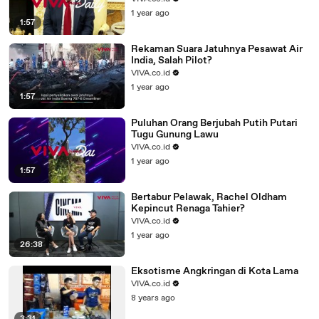
1 year ago
1:57
Rekaman Suara Jatuhnya Pesawat Air
India, Salah Pilot?
VIVA.co.id
1 year ago
1:57
Puluhan Orang Berjubah Putih Putari
Tugu Gunung Lawu
VIVA.co.id
1 year ago
1:57
Bertabur Pelawak, Rachel Oldham
Kepincut Renaga Tahier?
VIVA.co.id
1 year ago
26:38
Eksotisme Angkringan di Kota Lama
VIVA.co.id
8 years ago