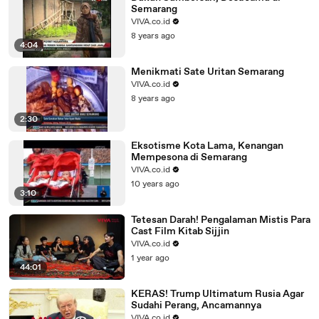
Semarang
VIVA.co.id
8 years ago
4:04
Menikmati Sate Uritan Semarang
VIVA.co.id
8 years ago
2:30
Eksotisme Kota Lama, Kenangan
Mempesona di Semarang
VIVA.co.id
10 years ago
3:10
Tetesan Darah! Pengalaman Mistis Para
Cast Film Kitab Sijjin
VIVA.co.id
1 year ago
44:01
KERAS! Trump Ultimatum Rusia Agar
Sudahi Perang, Ancamannya
VIVA.co.id