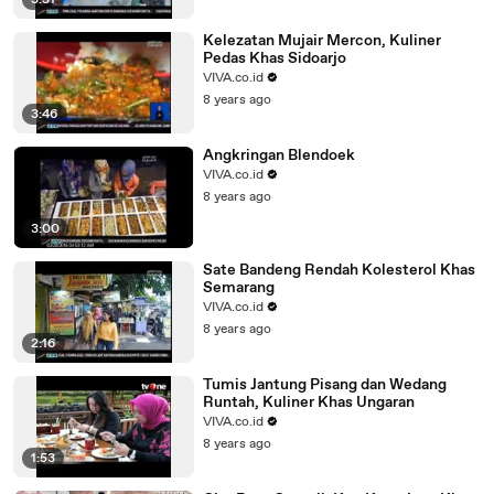
3:31
Kelezatan Mujair Mercon, Kuliner
Pedas Khas Sidoarjo
VIVA.co.id
8 years ago
3:46
Angkringan Blendoek
VIVA.co.id
8 years ago
3:00
Sate Bandeng Rendah Kolesterol Khas
Semarang
VIVA.co.id
8 years ago
2:16
Tumis Jantung Pisang dan Wedang
Runtah, Kuliner Khas Ungaran
VIVA.co.id
8 years ago
1:53