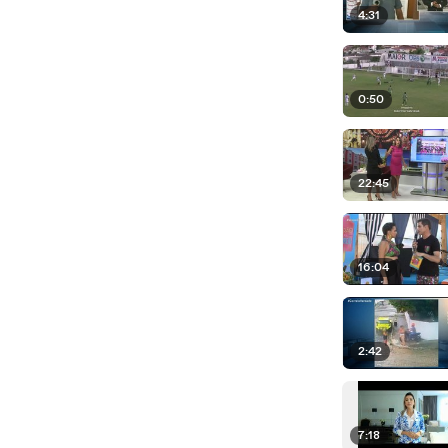
4:31
0:50
22:45
16:04
2:42
7:18