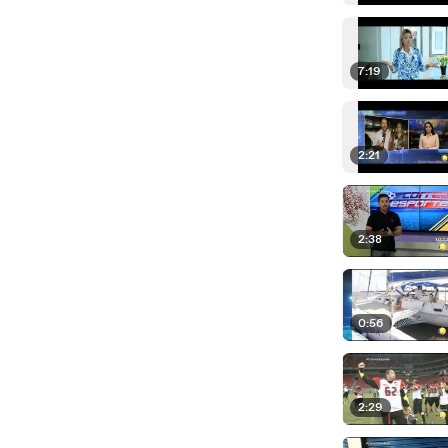
7:19
2:21
2:38
0:56
2:29