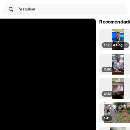
Pesquisar
Recomendad
1:12
|
A Seguir
0:56
0:42
1:41