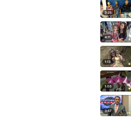
2:25
4:11
1:13
1:03
3:57