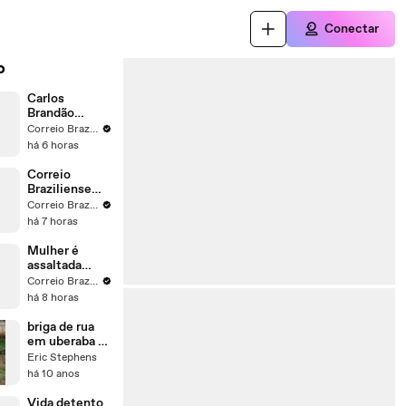
Conectar
o
Carlos
Brandão
projeta vitória
Correio Braziliense
no primeiro
há 6 horas
turno no
Maranhão
Correio
Braziliense
realiza
Correio Braziliense
sabatina com
há 7 horas
candidatos ao
GDF em 11 de
Mulher é
agosto
assaltada
embaixo de
Correio Braziliense
prédio no
há 8 horas
Sudoeste
briga de rua
em uberaba os
idiotas
Eric Stephens
há 10 anos
Vida detento