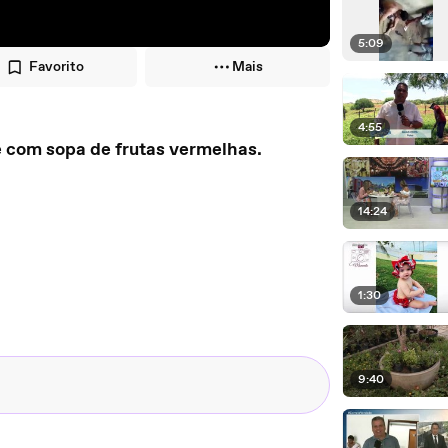
5:09
Favorito
Mais
4:55
 com sopa de frutas vermelhas.
14:24
1:30
9:40