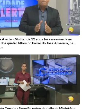
 Alerta - Mulher de 32 anos foi assassinada na
 dos quatro filhos no bairro do José Américo, na
l
nos
3
 da Correio -Reunião sobre decisão do Ministério