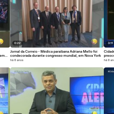
0:22
3:11
Jornal da Correio - Médica paraibana Adriana Mello foi
Cidad
 em
condecorada durante congresso mundial, em Nova York
preoc
compar
há 8 anos
há 8 a