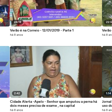
24:18
22:
Verão é na Correio - 12/01/2019 - Parte 1
Verão 
há 8 anos
há 8 a
2:42
1:14
Cidade Alerta -Apelo - Senhor que amputou a perna há
Jornal
dois meses precisa de exame , na capital
uso do
comér
há 8 anos
há 8 a