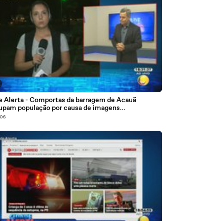
e Alerta - Comportas da barragem de Acauã
upam população por causa de imagens
tilhadas nas redes sociais
nos