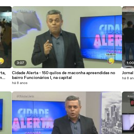
3:07
1:0
ta,
Cidade Alerta - 150 quilos de maconha apreendidas no
m
bairro Funcionários I, na capital
há 8 a
há 8 anos