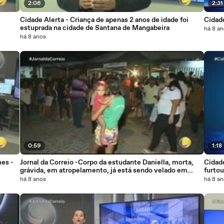
2:06
2:31
Cidade Alerta - Criança de apenas 2 anos de idade foi
Cidade
estuprada na cidade de Santana de Mangabeira
há 8 a
há 8 anos
0:59
1:18
mes -
Jornal da Correio -Corpo da estudante Daniella, morta,
Cidad
grávida, em atropelamento, já está sendo velado em
furtou
Bayeux
há 8 anos
há 8 a