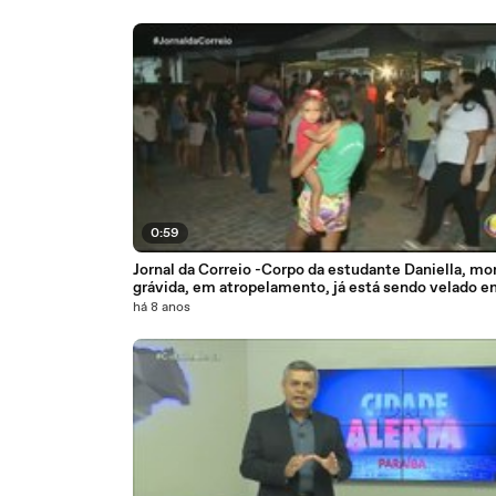
0:59
Jornal da Correio -Corpo da estudante Daniella, mor
grávida, em atropelamento, já está sendo velado e
Bayeux
há 8 anos