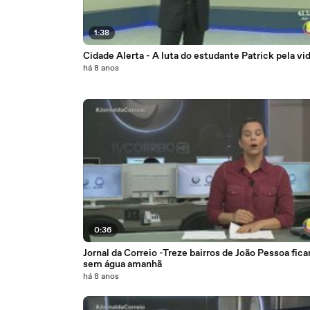
1:38
Cidade Alerta - A luta do estudante Patrick pela vi
há 8 anos
0:36
Jornal da Correio -Treze bairros de João Pessoa fica
sem água amanhã
há 8 anos