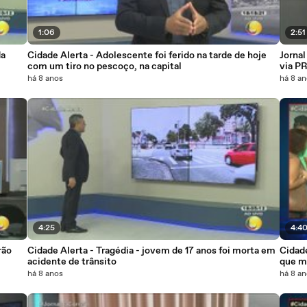
1:06
2:51
da
Cidade Alerta - Adolescente foi ferido na tarde de hoje
Jornal
com um tiro no pescoço, na capital
via P
há 8 anos
há 8 a
4:25
4:4
rão
Cidade Alerta - Tragédia - jovem de 17 anos foi morta em
Cidade
acidente de trânsito
que m
há 8 anos
há 8 a