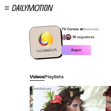
Ir para o conteúdo principal
TV Correio
@tvcorreio
1K
seguidores
Seguir
Vídeos
Playlists