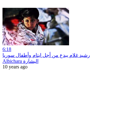
6:18
رشيد غلام يبدع من أجل ايتام وأطفال سوريا
Albichara البشارة
10 years ago