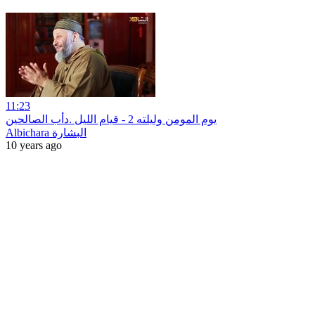
11:23
يوم المومن وليلته 2 - قيام الليل .دأب الصالحين
Albichara البشارة
10 years ago