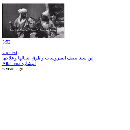
3:52
|
Up next
إبن سينا يصف الفيروسات وطرق انتقالها وعلاجها
Albichara البشارة
6 years ago