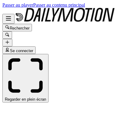
Passer au player
Passer au contenu principal
Rechercher
Se connecter
Regarder en plein écran