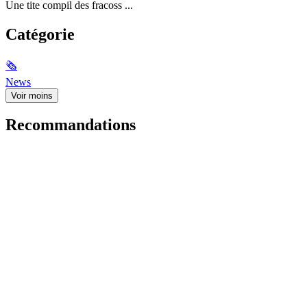
Une tite compil des fracoss ...
Catégorie
🗞
News
Voir moins
Recommandations