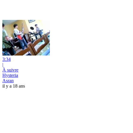
3:34
|
À suivre
Hysteria
Asran
il y a 18 ans