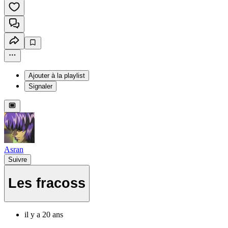
Ajouter à la playlist
Signaler
Asran
Suivre
Les fracoss
il y a 20 ans