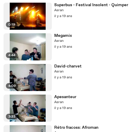
Superbus - Festival Insolent - Quimper
Asran
il y a 19 ans
0:19
Megamix
Asran
il y a 19 ans
4:44
David-charvet
Asran
il y a 19 ans
4:09
Apesanteur
Asran
il y a 19 ans
3:33
Rétro fracoss: Afroman