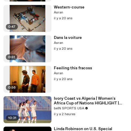
Western-course
Asran
il y a 20 ans
0:47
Dans la voiture
Asran
il y a 20 ans
0:51
Feeiling this fracoss
Asran
il y a 20 ans
0:56
Ivory Coast vs Algeria | Women's
Africa Cup of Nations HIGHLIGHT |
08/08/2026 | beIN Sports USA
beIN SPORTS USA
il y a 2 heures
10:31
Linda Robinson on U.S. Special