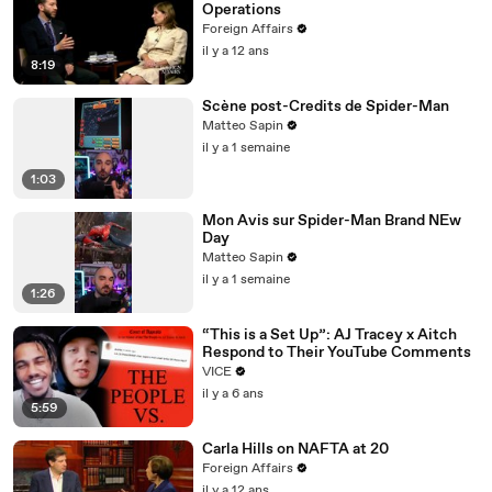
Operations
Foreign Affairs
il y a 12 ans
8:19
Scène post-Credits de Spider-Man
Matteo Sapin
il y a 1 semaine
1:03
Mon Avis sur Spider-Man Brand NEw
Day
Matteo Sapin
il y a 1 semaine
1:26
“This is a Set Up”: AJ Tracey x Aitch
Respond to Their YouTube Comments
VICE
il y a 6 ans
5:59
Carla Hills on NAFTA at 20
Foreign Affairs
il y a 12 ans