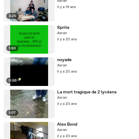
Asran
il y a 19 ans
3:25
Sprite
Asran
il y a 20 ans
1:50
noyade
Asran
il y a 20 ans
0:56
La mort tragique de 2 lycéens
Asran
il y a 20 ans
1:07
Alex Bond
Asran
il y a 20 ans