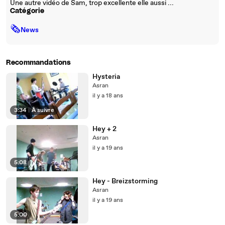
Une autre vidéo de Sam, trop excellente elle aussi ...
Catégorie
🗞
News
Recommandations
Hysteria
Asran
il y a 18 ans
3:34
|
À suivre
Hey + 2
Asran
il y a 19 ans
5:08
Hey - Breizstorming
Asran
il y a 19 ans
5:00