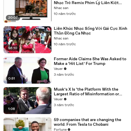
Nhạc Trẻ Remix Phim Lý Liên Kiệt
Tuyển Chọn.
Nhac san
10 năm trước
20:07
Liên Khúc Nhạc Sống Với Gái Cực Xinh
Thần Đồng Ca Nhạc
Nhac san
10 năm trước
56:10
Former Aide Claims She Was Asked to
Make a ‘Hit List’ For Trump
Veuer
3 năm trước
0:51
Musk’s X Is ‘the Platform With the
Largest Ratio of Misinformation or
Disinformation’ Amongst All Social
Veuer
Media Platforms
3 năm trước
1:08
59 companies that are changing the
world: From Tesla to Chobani
Fortune