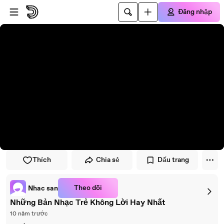
Đi đến trình phát
Đi đến nội dung chính
Đăng nhập
Thích
Chia sẻ
Dấu trang
Theo dõi
Nhac san
Những Bản Nhạc Trẻ Không Lời Hay Nhất
10 năm trước