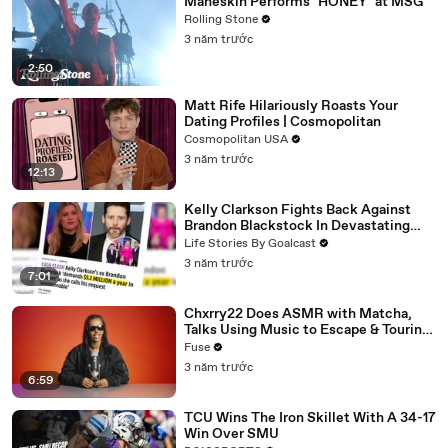
Måneskin Performs "HONEY" at MSG
Rolling Stone
3 năm trước
2:50
Matt Rife Hilariously Roasts Your
Dating Profiles | Cosmopolitan
Cosmopolitan USA
3 năm trước
12:13
Kelly Clarkson Fights Back Against
Brandon Blackstock In Devastating
Divorce Battle
Life Stories By Goalcast
3 năm trước
7:01
Chxrry22 Does ASMR with Matcha,
Talks Using Music to Escape & Touring
with The Weeknd
Fuse
3 năm trước
6:59
TCU Wins The Iron Skillet With A 34-17
Win Over SMU