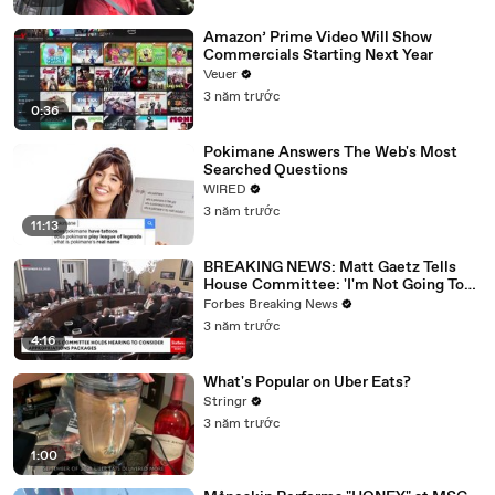
Amazon’ Prime Video Will Show
Commercials Starting Next Year
Veuer
3 năm trước
0:36
Pokimane Answers The Web's Most
Searched Questions
WIRED
3 năm trước
11:13
BREAKING NEWS: Matt Gaetz Tells
House Committee: 'I'm Not Going To
Vote For A Continuing Resolution'
Forbes Breaking News
3 năm trước
4:16
What's Popular on Uber Eats?
Stringr
3 năm trước
1:00