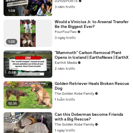
D210SPORTS
3 năm trước
1:08
Would a Vinicius Jr. to Arsenal Transfer
Be the Biggest Ever?
FourFourTwo
3 ngày trước
1:25
"Mammoth" Carbon Removal Plant
Opens in Iceland | EarthxNews | EarthX
EarthX Media
2 năm trước
0:58
Golden Retriever Heals Broken Rescue
Dog
The Golden Kobe Family
1 tuần trước
12:35
Can this Doberman become Friends
with a Big Rescue?
The Golden Kobe Family
1 ngày trước