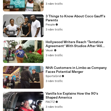
3 năm trước
4:50
3 Things to Know About Coco Gauff's
Parents
People
3 năm trước
0:46
Hollywood Writers Reach ‘Tentative
Agreement’ With Studios After 146
Day Strike
Veuer
3 năm trước
1:09
NHA Customers in Limbo as Company
Faces Potential Merger
SportsGrid
3 năm trước
2:01
Vanilla Ice Explains How the 90’s
Shaped America
FACTZ
3 năm trước
2:55