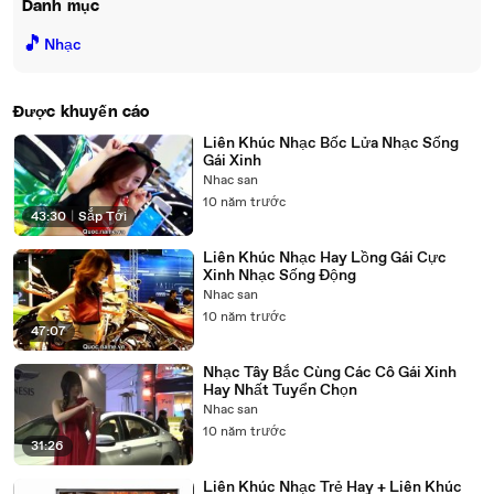
Danh mục
🎵
Nhạc
Được khuyến cáo
Liên Khúc Nhạc Bốc Lửa Nhạc Sống
Gái Xinh
Nhac san
10 năm trước
43:30
|
Sắp Tới
Liên Khúc Nhạc Hay Lồng Gái Cực
Xinh Nhạc Sống Động
Nhac san
10 năm trước
47:07
Nhạc Tây Bắc Cùng Các Cô Gái Xinh
Hay Nhất Tuyển Chọn
Nhac san
10 năm trước
31:26
Liên Khúc Nhạc Trẻ Hay + Liên Khúc