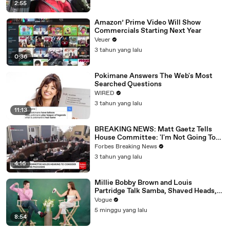
2:55
Amazon’ Prime Video Will Show
Commercials Starting Next Year
Veuer
3 tahun yang lalu
0:36
Pokimane Answers The Web's Most
Searched Questions
WIRED
3 tahun yang lalu
11:13
BREAKING NEWS: Matt Gaetz Tells
House Committee: 'I'm Not Going To
Vote For A Continuing Resolution'
Forbes Breaking News
3 tahun yang lalu
4:16
Millie Bobby Brown and Louis
Partridge Talk Samba, Shaved Heads,
and Sherlock Holmes in the Latest Off
Vogue
the Cuff
5 minggu yang lalu
8:54