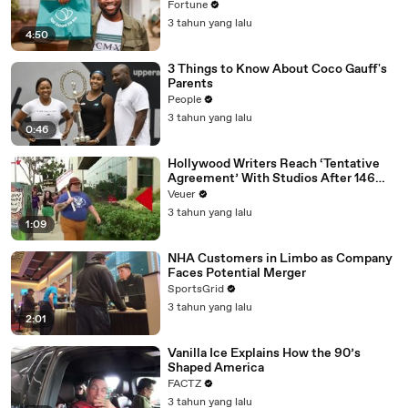
Fortune
3 tahun yang lalu
4:50
3 Things to Know About Coco Gauff's
Parents
People
3 tahun yang lalu
0:46
Hollywood Writers Reach ‘Tentative
Agreement’ With Studios After 146
Day Strike
Veuer
3 tahun yang lalu
1:09
NHA Customers in Limbo as Company
Faces Potential Merger
SportsGrid
3 tahun yang lalu
2:01
Vanilla Ice Explains How the 90’s
Shaped America
FACTZ
3 tahun yang lalu