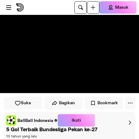
Lewati ke pemutar
Lewatkan ke konten utama
Masuk
Suka
Bagikan
Bookmark
Ikuti
BallBall Indonesia
5 Gol Terbaik Bundesliga Pekan ke-27
10 tahun yang lalu