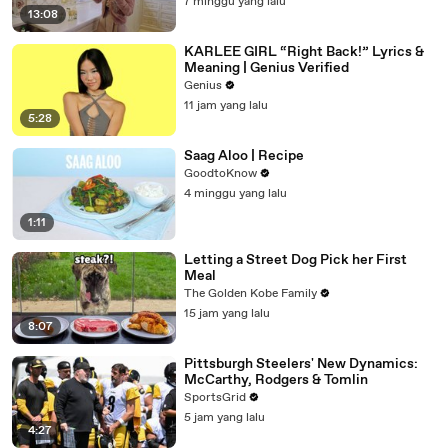
7 minggu yang lalu
13:08
KARLEE GIRL “Right Back!” Lyrics &
Meaning | Genius Verified
Genius
11 jam yang lalu
5:28
Saag Aloo | Recipe
GoodtoKnow
4 minggu yang lalu
1:11
Letting a Street Dog Pick her First
Meal
The Golden Kobe Family
15 jam yang lalu
8:07
Pittsburgh Steelers' New Dynamics:
McCarthy, Rodgers & Tomlin
SportsGrid
5 jam yang lalu
4:27