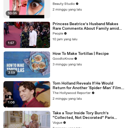
Beauty Studio
2 minggu yang lalu
10:05
Princess Beatrice’s Husband Makes
Rare Comments About Family amid
Marriage Strain Rumors
People
10 jam yang lalu
1:57
How To Make Tortillas | Recipe
GoodtoKnow
3 minggu yang lalu
3:59
Tom Holland Reveals If He Would
Return for Another 'Spider-Man' Film |
THR Video
The Hollywood Reporter
2 minggu yang lalu
1:06
Take a Tour Inside Tory Burch’s
“Collected, Not Decorated” Paris
Apartment
Vogue