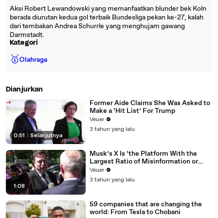
Aksi Robert Lewandowski yang memanfaatkan blunder bek Koln
berada diurutan kedua gol terbaik Bundesliga pekan ke-27, kalah
dari tembakan Andrea Schurrle yang menghujam gawang
Darmstadt.
Kategori
🥇
Olahraga
Dianjurkan
Former Aide Claims She Was Asked to
Make a ‘Hit List’ For Trump
Veuer
3 tahun yang lalu
0:51
|
Selanjutnya
Musk’s X Is ‘the Platform With the
Largest Ratio of Misinformation or
Disinformation’ Amongst All Social
Veuer
Media Platforms
3 tahun yang lalu
1:08
59 companies that are changing the
world: From Tesla to Chobani