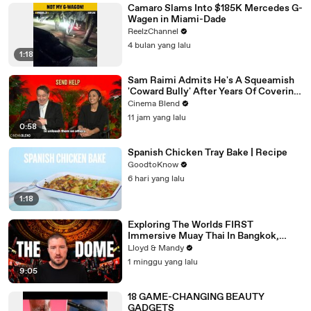
Camaro Slams Into $185K Mercedes G-
Wagen in Miami-Dade
ReelzChannel
4 bulan yang lalu
1:18
Sam Raimi Admits He's A Squeamish
'Coward Bully' After Years Of Covering
Actors In Blood
Cinema Blend
11 jam yang lalu
0:58
Spanish Chicken Tray Bake | Recipe
GoodtoKnow
6 hari yang lalu
1:18
Exploring The Worlds FIRST
Immersive Muay Thai In Bangkok,
Thailand (Rajadamnern Stadium)
Lloyd & Mandy
1 minggu yang lalu
9:05
18 GAME-CHANGING BEAUTY
GADGETS