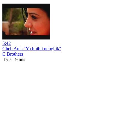
5:42
Cheb Anis "Ya hbibti nebghik"
C Brothers
il y a 19 ans