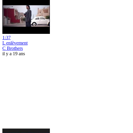
1:37
L enlèvement
C Brothers
il y a 19 ans