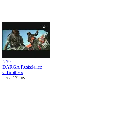
5:59
DARGA Resisdance
C Brothers
il y a 17 ans