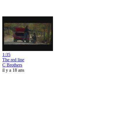
1:35
The red line
C Brothers
il y a 18 ans