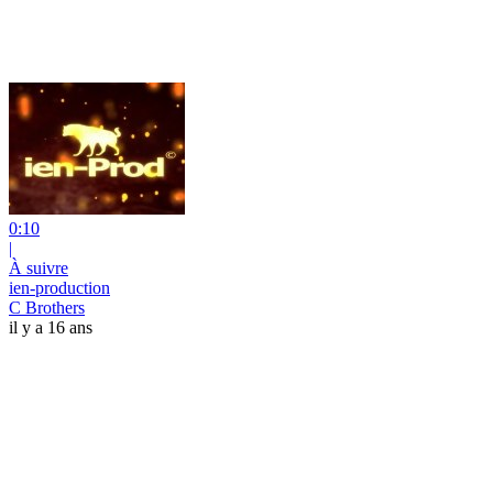
0:10
|
À suivre
ien-production
C Brothers
il y a 16 ans