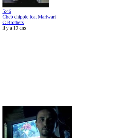
5:46
Cheb chippie feat Mariwari
C Brothers
il y a 19 ans