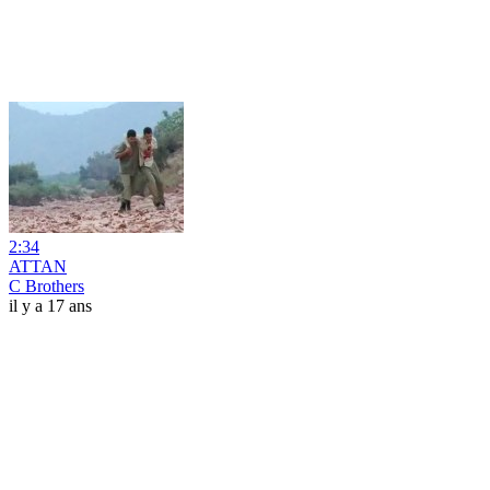
2:34
ATTAN
C Brothers
il y a 17 ans