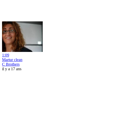
1:09
Martur clean
C Brothers
il y a 17 ans