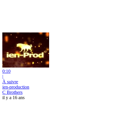
0:10
|
À suivre
ien-production
C Brothers
il y a 16 ans