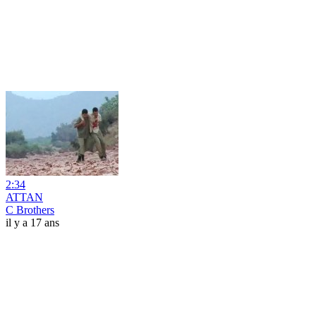
2:34
ATTAN
C Brothers
il y a 17 ans