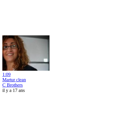
1:09
Martur clean
C Brothers
il y a 17 ans