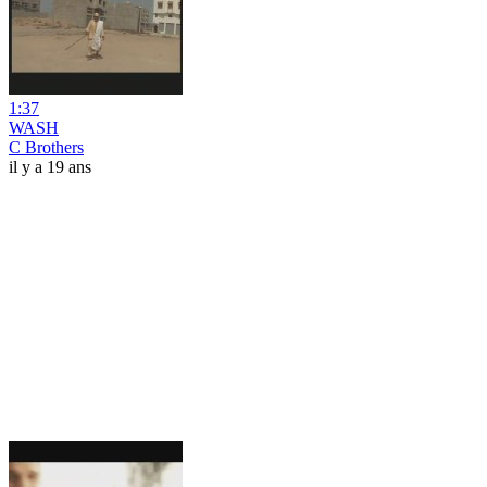
1:37
WASH
C Brothers
il y a 19 ans