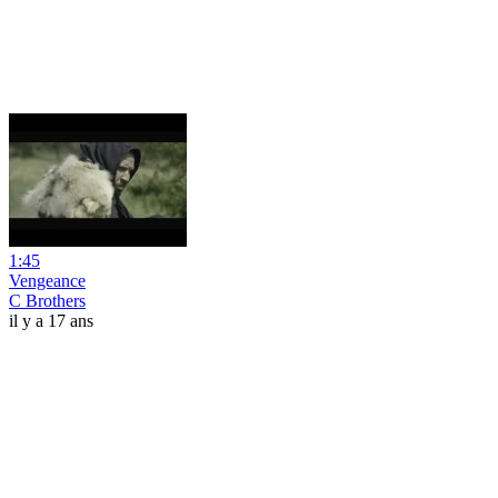
1:45
Vengeance
C Brothers
il y a 17 ans