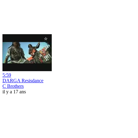
5:59
DARGA Resisdance
C Brothers
il y a 17 ans