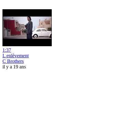
1:37
L enlèvement
C Brothers
il y a 19 ans