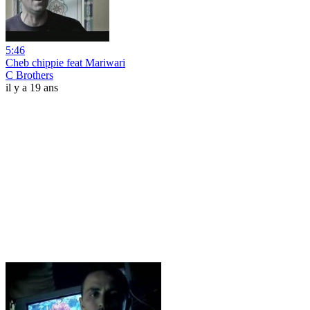
5:46
Cheb chippie feat Mariwari
C Brothers
il y a 19 ans