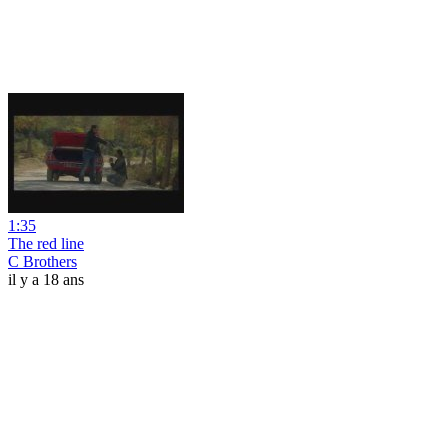
1:35
The red line
C Brothers
il y a 18 ans