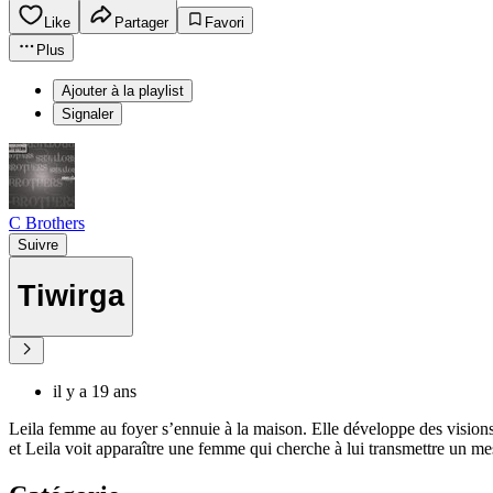
Like
Partager
Favori
Plus
Ajouter à la playlist
Signaler
C Brothers
Suivre
Tiwirga
il y a 19 ans
Leila femme au foyer s’ennuie à la maison. Elle développe des visions 
et Leila voit apparaître une femme qui cherche à lui transmettre un me