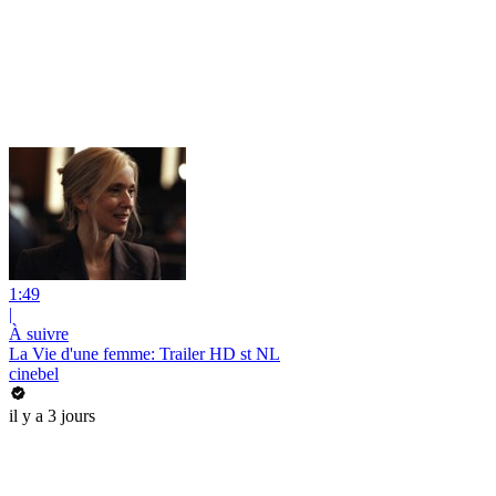
1:49
|
À suivre
La Vie d'une femme: Trailer HD st NL
cinebel
il y a 3 jours