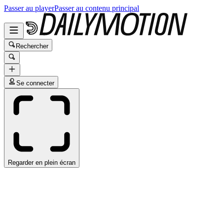
Passer au player
Passer au contenu principal
Rechercher
Se connecter
Regarder en plein écran