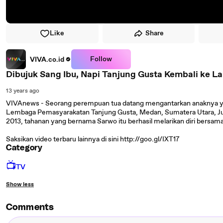
Like
Share
Follow
VIVA.co.id
Dibujuk Sang Ibu, Napi Tanjung Gusta Kembali ke L
13 years ago
VIVAnews - Seorang perempuan tua datang mengantarkan anaknya ya
Lembaga Pemasyarakatan Tanjung Gusta, Medan, Sumatera Utara, Juma
2013, tahanan yang bernama Sarwo itu berhasil melarikan diri bersama
Saksikan video terbaru lainnya di sini http://goo.gl/IXT17
Category
📺
TV
Show less
Comments