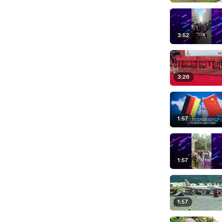
3:52
3:26
1:57
1:57
1:57