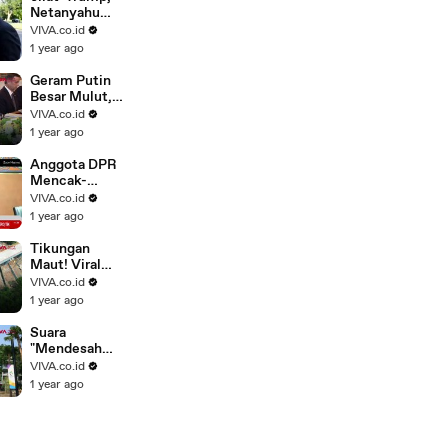
Netanyahu
Beraksi
VIVA.co.id
Konyol di
1 year ago
Meja Makan
Geram Putin
Besar Mulut,
Trump Bantu
VIVA.co.id
Ukraina
1 year ago
Bertahan
Hidup
Anggota DPR
Mencak-
mencak
VIVA.co.id
Telkomsel
1 year ago
Kejam,
"Rampas"
Tikungan
Sisa..
Maut! Viral
Flyover 90
VIVA.co.id
Derajat di
1 year ago
India
Suara
"Mendesah
Wanita" Tiba-
VIVA.co.id
Tiba
1 year ago
Terdengar di
Stadion GBK