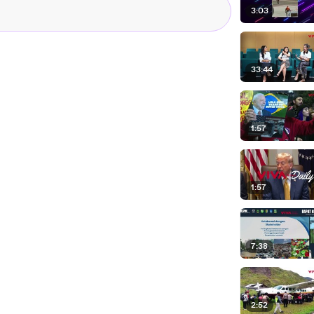
3:03
33:44
1:57
1:57
7:38
2:52