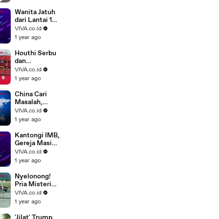
Mendarat di
Bandara Mulia
Wanita Jatuh
Papua
dari Lantai 19
Gegara Pria
VIVA.co.id
Misterius
1 year ago
Houthi Serbu
dan
Tenggelamka
VIVA.co.id
n Kapal di
1 year ago
Laut Merah
China Cari
Masalah,
Jerman
VIVA.co.id
Meradang
1 year ago
Ditembak
Laser
Kantongi IMB,
Gereja Masih
Ditolak Warga
VIVA.co.id
Muslim di
1 year ago
Depok
Nyelonong!
Pria Misterius
Tewas
VIVA.co.id
Tersedot
1 year ago
Mesin
Pesawat
'Jilat' Trump,