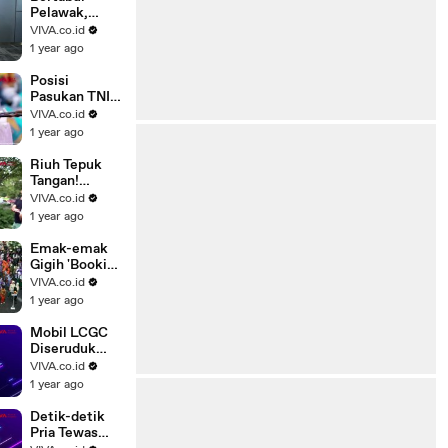
Pelawak,
Rachel
VIVA.co.id
Oldham
1 year ago
Kepincut
Renaga
Posisi
Tahier?
Pasukan TNI
Dalam
VIVA.co.id
Pembuka
1 year ago
Bastille Day
2025
Riuh Tepuk
Tangan!
Gedung
VIVA.co.id
Kemlu AS
1 year ago
Banjir Air
Mata Buntut..
Emak-emak
Gigih 'Booking
Kursi' Paling
VIVA.co.id
Depan Bagi
1 year ago
Sang Anak
Mobil LCGC
Diseruduk
Damkar
VIVA.co.id
Gegara
1 year ago
Halangin Jalan
Detik-detik
Pria Tewas