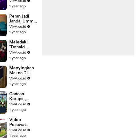
Tersedot ke
VIVA.co.id
Mesin
1 year ago
Pesawat di
Bandara
Peran Jadi
Janda, Ummi
Quary Curhat
VIVA.co.id
Tegar Usai
1 year ago
Gagal Nikah
Meledak!
"Donald
Trump"
VIVA.co.id
Dibakar
1 year ago
Hidup-hidup
Pedemo
Menyingkap
Makna Di
Balik Foto
VIVA.co.id
Trump Pakai
1 year ago
Jubah
Superman
Godaan
Korupsi,
Pramono
VIVA.co.id
Anung selalu
1 year ago
Terbayang
Wajah Cucu
Video
Pesawat
Pecah Ban
VIVA.co.id
Saat
1 year ago