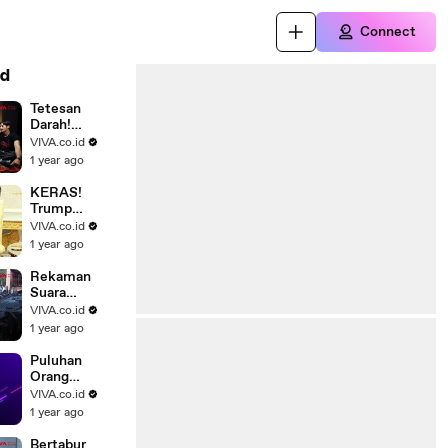
Connect
d
Tetesan
Darah!
Pengalaman
VIVA.co.id
Mistis Para
1 year ago
Cast Film
Kitab Sijjin
KERAS!
Trump
Ultimatum
VIVA.co.id
Rusia Agar
1 year ago
Sudahi
Perang,
Rekaman
Ancamannya
Suara
Jatuhnya
VIVA.co.id
Pesawat Air
1 year ago
India, Salah
Pilot?
Puluhan
Orang
Berjubah
VIVA.co.id
Putih Putari
1 year ago
Tugu Gunung
Lawu
Bertabur