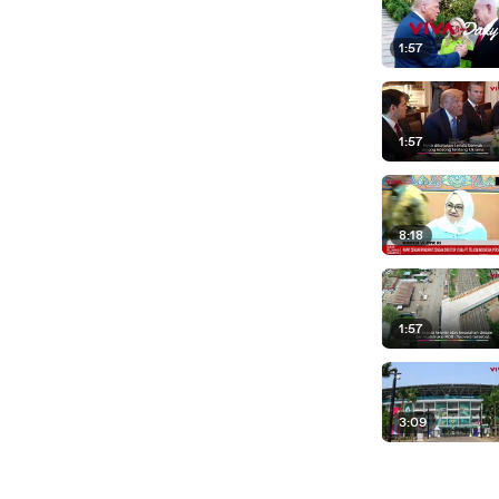
1:57
1:57
8:18
1:57
3:09