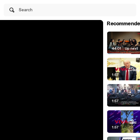
Search
Recommende
44:01
|
Up next
1:57
1:57
1:57