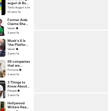
auguri di Buon
Compleanno
Tanti Auguri a te
10 anni fa
Former Aide
Claims She
Was Asked to
Veuer
Make a ‘Hit
3 anni fa
List’ For
Trump
Musk’s X Is
‘the Platform
With the
Veuer
Largest Ratio
3 anni fa
of
Misinformatio
59 companies
n or
that are
Disinformatio
changing the
Fortune
n’ Amongst
world: From
3 anni fa
All Social
Tesla to
Media
Chobani
3 Things to
Platforms
Know About
Coco Gauff's
People
Parents
3 anni fa
Hollywood
Writers Reach