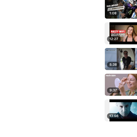
1:08
12:27
5:38
9:37
13:56