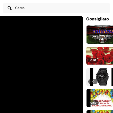
Cerca
Consigliato
Prossimi
1:07
|
video
0:51
1:01
0:53