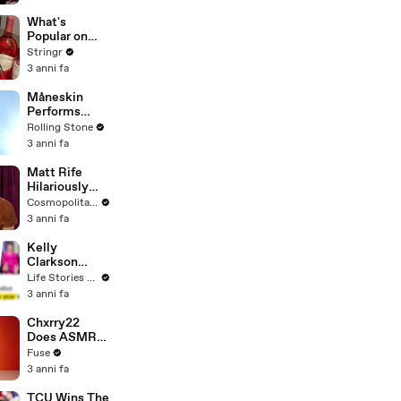
Committee:
'I'm Not Going
What's
To Vote For A
Popular on
Continuing
Uber Eats?
Stringr
Resolution'
3 anni fa
Måneskin
Performs
"HONEY" at
Rolling Stone
MSG
3 anni fa
Matt Rife
Hilariously
Roasts Your
Cosmopolitan USA
Dating
3 anni fa
Profiles |
Cosmopolitan
Kelly
Clarkson
Fights Back
Life Stories By Goalcast
Against
3 anni fa
Brandon
Blackstock In
Chxrry22
Devastating
Does ASMR
Divorce
with Matcha,
Fuse
Battle
Talks Using
3 anni fa
Music to
Escape &
TCU Wins The