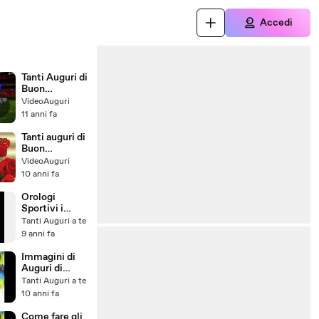
Accedi
Tanti Auguri di
Buon
Compleanno
VideoAuguri
11 anni fa
Tanti auguri di
Buon
Compleanno!
VideoAuguri
10 anni fa
Orologi
Sportivi i
modelli più
Tanti Auguri a te
utilizzati
9 anni fa
Immagini di
Auguri di
Buon
Tanti Auguri a te
Compleanno
10 anni fa
Come fare gli