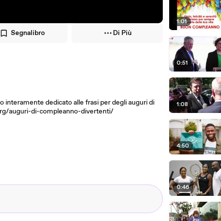
1:01
Segnalibro
Di Più
0:51
o interamente dedicato alle frasi per degli auguri di
1:08
g/auguri-di-compleanno-divertenti/
4:50
0:46