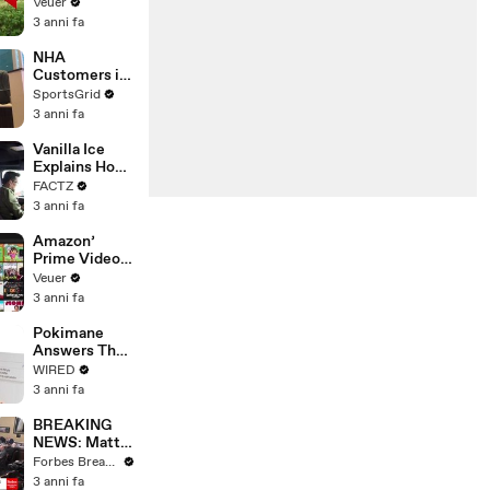
‘Tentative
Veuer
Agreement’
3 anni fa
With Studios
After 146 Day
NHA
Strike
Customers in
Limbo as
SportsGrid
Company
3 anni fa
Faces
Potential
Vanilla Ice
Merger
Explains How
the 90’s
FACTZ
Shaped
3 anni fa
America
Amazon’
Prime Video
Will Show
Veuer
Commercials
3 anni fa
Starting Next
Year
Pokimane
Answers The
Web's Most
WIRED
Searched
3 anni fa
Questions
BREAKING
NEWS: Matt
Gaetz Tells
Forbes Breaking News
House
3 anni fa