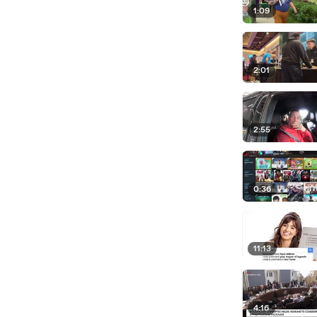
1:09
2:01
2:55
0:36
11:13
4:16