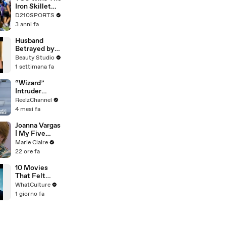
Touring with
Iron Skillet
The Weeknd
With A 34-17
D210SPORTS
Win Over
3 anni fa
SMU
Husband
Betrayed by
Wife and His
Beauty Studio
Closest
1 settimana fa
Friend
“Wizard”
Intruder
Breaks Into
ReelzChannel
Home &
4 mesi fa
Stopped with
Shovel
Joanna Vargas
| My Five
Minute Face |
Marie Claire
Marie Claire
22 ore fa
10 Movies
That Felt
Instantly Out
WhatCulture
Of Date
1 giorno fa