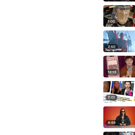
1:00
2:50
12:13
7:01
6:59