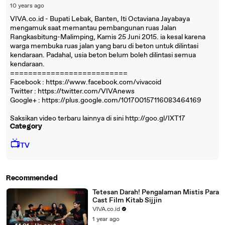
10 years ago
VIVA.co.id - Bupati Lebak, Banten, Iti Octaviana Jayabaya
mengamuk saat memantau pembangunan ruas Jalan
Rangkasbitung-Malimping, Kamis 25 Juni 2015. ia kesal karena
warga membuka ruas jalan yang baru di beton untuk dilintasi
kendaraan. Padahal, usia beton belum boleh dilintasi semua
kendaraan.
==========================
Facebook : https://www.facebook.com/vivacoid
Twitter : https://twitter.com/VIVAnews‎
Google+ : https://plus.google.com/101700157116083464169
Saksikan video terbaru lainnya di sini http://goo.gl/IXT17
Category
📺
TV
Recommended
Tetesan Darah! Pengalaman Mistis Para
Cast Film Kitab Sijjin
VIVA.co.id
1 year ago