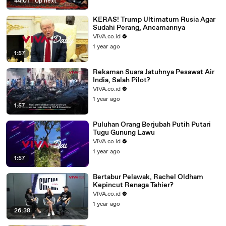
44:01
|
Up next
KERAS! Trump Ultimatum Rusia Agar
Sudahi Perang, Ancamannya
VIVA.co.id
1 year ago
1:57
Rekaman Suara Jatuhnya Pesawat Air
India, Salah Pilot?
VIVA.co.id
1 year ago
1:57
Puluhan Orang Berjubah Putih Putari
Tugu Gunung Lawu
VIVA.co.id
1 year ago
1:57
Bertabur Pelawak, Rachel Oldham
Kepincut Renaga Tahier?
VIVA.co.id
1 year ago
26:38