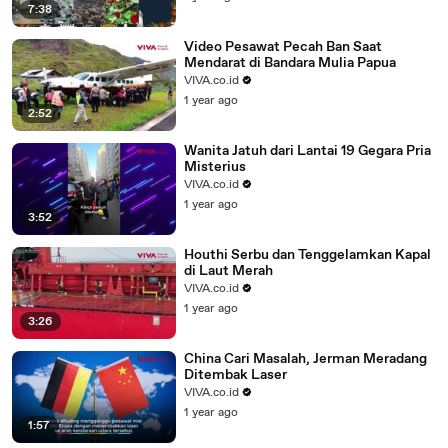
7:38
Video Pesawat Pecah Ban Saat
Mendarat di Bandara Mulia Papua
VIVA.co.id
1 year ago
2:52
Wanita Jatuh dari Lantai 19 Gegara Pria
Misterius
VIVA.co.id
1 year ago
3:52
Houthi Serbu dan Tenggelamkan Kapal
di Laut Merah
VIVA.co.id
1 year ago
3:26
China Cari Masalah, Jerman Meradang
Ditembak Laser
VIVA.co.id
1 year ago
1:57