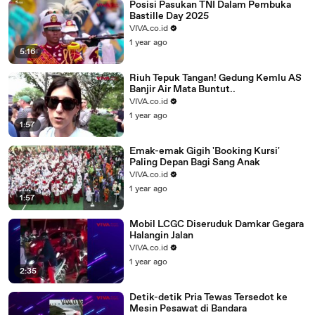
Posisi Pasukan TNI Dalam Pembuka
Bastille Day 2025
VIVA.co.id
1 year ago
5:16
Riuh Tepuk Tangan! Gedung Kemlu AS
Banjir Air Mata Buntut..
VIVA.co.id
1 year ago
1:57
Emak-emak Gigih 'Booking Kursi'
Paling Depan Bagi Sang Anak
VIVA.co.id
1 year ago
1:57
Mobil LCGC Diseruduk Damkar Gegara
Halangin Jalan
VIVA.co.id
1 year ago
2:35
Detik-detik Pria Tewas Tersedot ke
Mesin Pesawat di Bandara