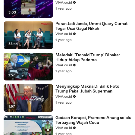
VIVA.co.id
1 year ago
3:03
Peran Jadi Janda, Ummi Quary Curhat
Tegar Usai Gagal Nikah
VIVA.co.id
1 year ago
33:44
Meledak! "Donald Trump" Dibakar
Hidup-hidup Pedemo
VIVA.co.id
1 year ago
1:57
Menyingkap Makna Di Balik Foto
Trump Pakai Jubah Superman
VIVA.co.id
1 year ago
1:57
Godaan Korupsi, Pramono Anung selalu
Terbayang Wajah Cucu
VIVA.co.id
1 year ago