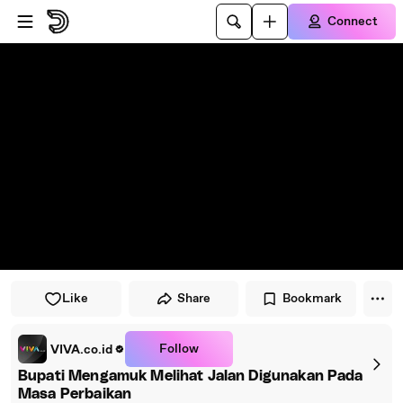
Skip to player
Skip to main content
Connect
Like
Share
Bookmark
Follow
VIVA.co.id
Bupati Mengamuk Melihat Jalan Digunakan Pada
Masa Perbaikan