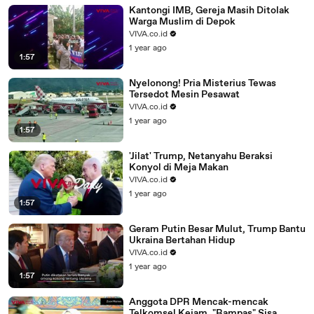
Kantongi IMB, Gereja Masih Ditolak
Warga Muslim di Depok
VIVA.co.id
1 year ago
1:57
Nyelonong! Pria Misterius Tewas
Tersedot Mesin Pesawat
VIVA.co.id
1 year ago
1:57
'Jilat' Trump, Netanyahu Beraksi
Konyol di Meja Makan
VIVA.co.id
1 year ago
1:57
Geram Putin Besar Mulut, Trump Bantu
Ukraina Bertahan Hidup
VIVA.co.id
1 year ago
1:57
Anggota DPR Mencak-mencak
Telkomsel Kejam, "Rampas" Sisa..