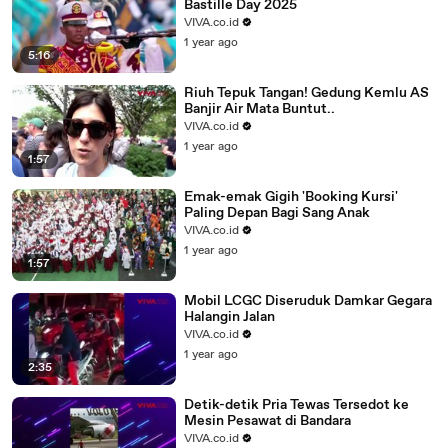
Bastille Day 2025
VIVA.co.id
1 year ago
5:16
Riuh Tepuk Tangan! Gedung Kemlu AS
Banjir Air Mata Buntut..
VIVA.co.id
1 year ago
1:57
Emak-emak Gigih 'Booking Kursi'
Paling Depan Bagi Sang Anak
VIVA.co.id
1 year ago
1:57
Mobil LCGC Diseruduk Damkar Gegara
Halangin Jalan
VIVA.co.id
1 year ago
2:35
Detik-detik Pria Tewas Tersedot ke
Mesin Pesawat di Bandara
VIVA.co.id