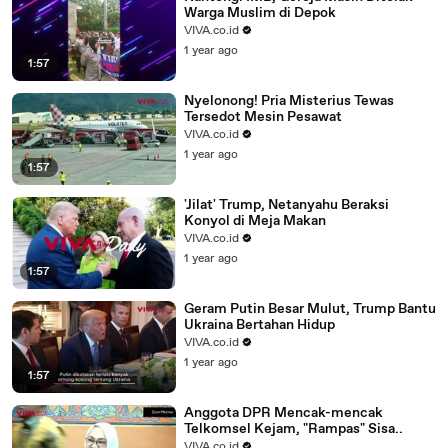
Warga Muslim di Depok
VIVA.co.id
1 year ago
1:57
Nyelonong! Pria Misterius Tewas
Tersedot Mesin Pesawat
VIVA.co.id
1 year ago
1:57
'Jilat' Trump, Netanyahu Beraksi
Konyol di Meja Makan
VIVA.co.id
1 year ago
1:57
Geram Putin Besar Mulut, Trump Bantu
Ukraina Bertahan Hidup
VIVA.co.id
1 year ago
1:57
Anggota DPR Mencak-mencak
Telkomsel Kejam, "Rampas" Sisa..
VIVA.co.id