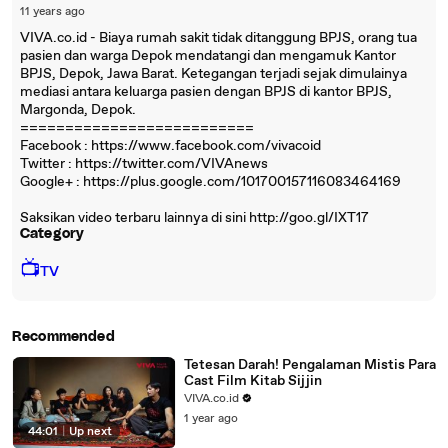
11 years ago
VIVA.co.id - Biaya rumah sakit tidak ditanggung BPJS, orang tua
pasien dan warga Depok mendatangi dan mengamuk Kantor
BPJS, Depok, Jawa Barat. Ketegangan terjadi sejak dimulainya
mediasi antara keluarga pasien dengan BPJS di kantor BPJS,
Margonda, Depok.
==========================
Facebook : https://www.facebook.com/vivacoid
Twitter : https://twitter.com/VIVAnews‎
Google+ : https://plus.google.com/101700157116083464169
Saksikan video terbaru lainnya di sini http://goo.gl/IXT17
Category
📺
TV
Recommended
Tetesan Darah! Pengalaman Mistis Para
Cast Film Kitab Sijjin
VIVA.co.id
1 year ago
44:01
|
Up next