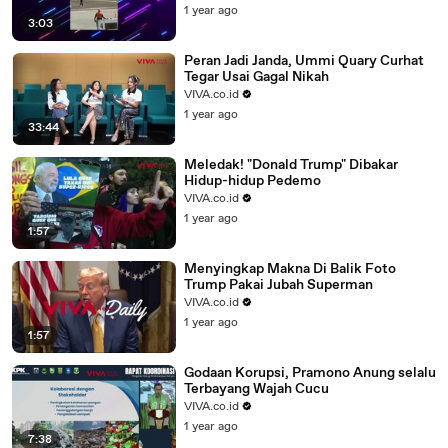
1 year ago
3:03
Peran Jadi Janda, Ummi Quary Curhat
Tegar Usai Gagal Nikah
VIVA.co.id
1 year ago
33:44
Meledak! "Donald Trump" Dibakar
Hidup-hidup Pedemo
VIVA.co.id
1 year ago
1:57
Menyingkap Makna Di Balik Foto
Trump Pakai Jubah Superman
VIVA.co.id
1 year ago
1:57
Godaan Korupsi, Pramono Anung selalu
Terbayang Wajah Cucu
VIVA.co.id
1 year ago
7:38