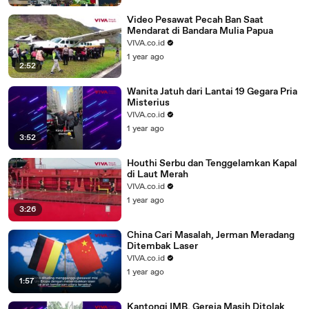
Video Pesawat Pecah Ban Saat
Mendarat di Bandara Mulia Papua
VIVA.co.id
1 year ago
2:52
Wanita Jatuh dari Lantai 19 Gegara Pria
Misterius
VIVA.co.id
1 year ago
3:52
Houthi Serbu dan Tenggelamkan Kapal
di Laut Merah
VIVA.co.id
1 year ago
3:26
China Cari Masalah, Jerman Meradang
Ditembak Laser
VIVA.co.id
1 year ago
1:57
Kantongi IMB, Gereja Masih Ditolak