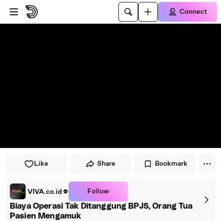
Skip to player
Skip to main content
Connect
Like
Share
Bookmark
Follow
VIVA.co.id
Biaya Operasi Tak Ditanggung BPJS, Orang Tua
Pasien Mengamuk