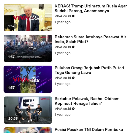
KERAS! Trump Ultimatum Rusia Agar
Sudahi Perang, Ancamannya
VIVA.co.id
1 year ago
1:57
Rekaman Suara Jatuhnya Pesawat Air
India, Salah Pilot?
VIVA.co.id
1 year ago
1:57
Puluhan Orang Berjubah Putih Putari
Tugu Gunung Lawu
VIVA.co.id
1 year ago
1:57
Bertabur Pelawak, Rachel Oldham
Kepincut Renaga Tahier?
VIVA.co.id
1 year ago
26:38
Posisi Pasukan TNI Dalam Pembuka