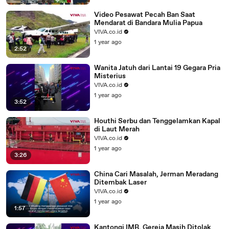
Video Pesawat Pecah Ban Saat
Mendarat di Bandara Mulia Papua
VIVA.co.id
1 year ago
2:52
Wanita Jatuh dari Lantai 19 Gegara Pria
Misterius
VIVA.co.id
1 year ago
3:52
Houthi Serbu dan Tenggelamkan Kapal
di Laut Merah
VIVA.co.id
1 year ago
3:26
China Cari Masalah, Jerman Meradang
Ditembak Laser
VIVA.co.id
1 year ago
1:57
Kantongi IMB, Gereja Masih Ditolak