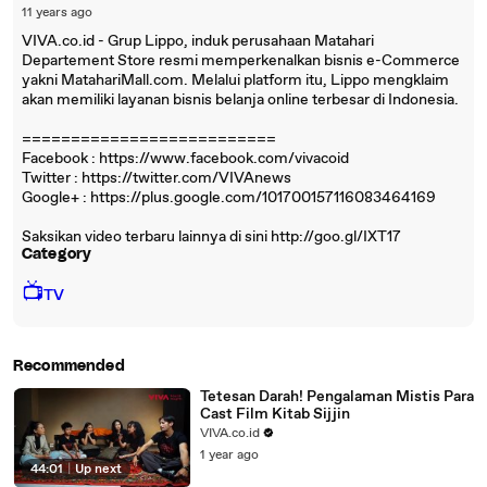
11 years ago
VIVA.co.id - Grup Lippo, induk perusahaan Matahari
Departement Store resmi memperkenalkan bisnis e-Commerce
yakni MatahariMall.com. Melalui platform itu, Lippo mengklaim
akan memiliki layanan bisnis belanja online terbesar di Indonesia.
==========================
Facebook : https://www.facebook.com/vivacoid
Twitter : https://twitter.com/VIVAnews‎
Google+ : https://plus.google.com/101700157116083464169
Saksikan video terbaru lainnya di sini http://goo.gl/IXT17
Category
📺
TV
Recommended
Tetesan Darah! Pengalaman Mistis Para
Cast Film Kitab Sijjin
VIVA.co.id
1 year ago
44:01
|
Up next