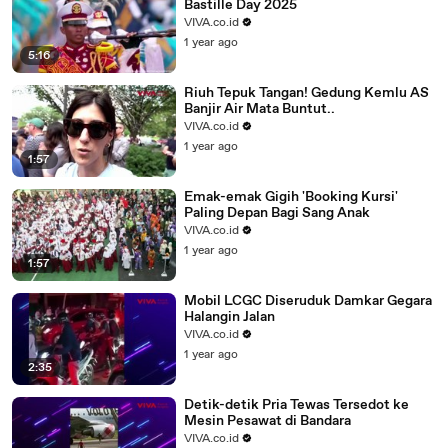
Bastille Day 2025
VIVA.co.id
1 year ago
5:16
Riuh Tepuk Tangan! Gedung Kemlu AS
Banjir Air Mata Buntut..
VIVA.co.id
1 year ago
1:57
Emak-emak Gigih 'Booking Kursi'
Paling Depan Bagi Sang Anak
VIVA.co.id
1 year ago
1:57
Mobil LCGC Diseruduk Damkar Gegara
Halangin Jalan
VIVA.co.id
1 year ago
2:35
Detik-detik Pria Tewas Tersedot ke
Mesin Pesawat di Bandara
VIVA.co.id