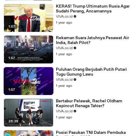
KERAS! Trump Ultimatum Rusia Agar
Sudahi Perang, Ancamannya
VIVA.co.id
1 year ago
1:57
Rekaman Suara Jatuhnya Pesawat Air
India, Salah Pilot?
VIVA.co.id
1 year ago
1:57
Puluhan Orang Berjubah Putih Putari
Tugu Gunung Lawu
VIVA.co.id
1 year ago
1:57
Bertabur Pelawak, Rachel Oldham
Kepincut Renaga Tahier?
VIVA.co.id
1 year ago
26:38
Posisi Pasukan TNI Dalam Pembuka