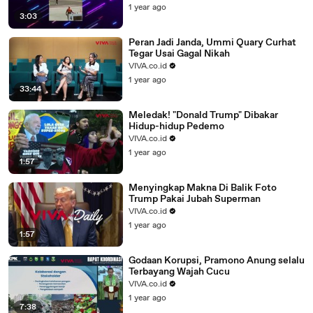
1 year ago
3:03
Peran Jadi Janda, Ummi Quary Curhat
Tegar Usai Gagal Nikah
VIVA.co.id
1 year ago
33:44
Meledak! "Donald Trump" Dibakar
Hidup-hidup Pedemo
VIVA.co.id
1 year ago
1:57
Menyingkap Makna Di Balik Foto
Trump Pakai Jubah Superman
VIVA.co.id
1 year ago
1:57
Godaan Korupsi, Pramono Anung selalu
Terbayang Wajah Cucu
VIVA.co.id
1 year ago
7:38