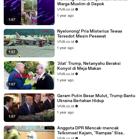
Warga Muslim di Depok
VIVA.co.id
1 year ago
1:57
Nyelonong! Pria Misterius Tewas
Tersedot Mesin Pesawat
VIVA.co.id
1 year ago
1:57
'Jilat' Trump, Netanyahu Beraksi
Konyol di Meja Makan
VIVA.co.id
1 year ago
1:57
Geram Putin Besar Mulut, Trump Bantu
Ukraina Bertahan Hidup
VIVA.co.id
1 year ago
1:57
Anggota DPR Mencak-mencak
Telkomsel Kejam, "Rampas" Sisa..
VIVA.co.id