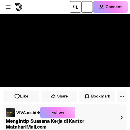
Skip to player
Skip to main content
Connect
Like
Share
Bookmark
Follow
VIVA.co.id
Mengintip Suasana Kerja di Kantor
MatahariMall.com