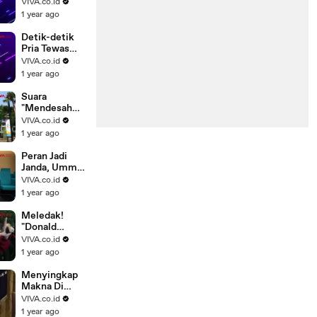
Damkar
VIVA.co.id
Gegara
1 year ago
Halangin Jalan
Detik-detik
Pria Tewas
Tersedot ke
VIVA.co.id
Mesin
1 year ago
Pesawat di
Bandara
Suara
"Mendesah
Wanita" Tiba-
VIVA.co.id
Tiba
1 year ago
Terdengar di
Stadion GBK
Peran Jadi
Janda, Ummi
Quary Curhat
VIVA.co.id
Tegar Usai
1 year ago
Gagal Nikah
Meledak!
"Donald
Trump"
VIVA.co.id
Dibakar
1 year ago
Hidup-hidup
Pedemo
Menyingkap
Makna Di
Balik Foto
VIVA.co.id
Trump Pakai
1 year ago