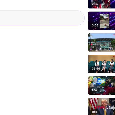
2:35
3:03
3:09
33:44
1:57
1:57