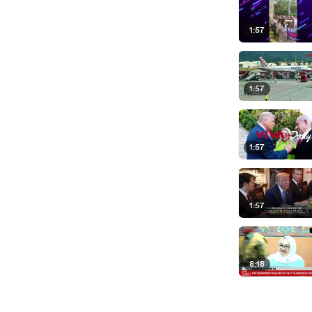
1:57
1:57
1:57
1:57
8:18