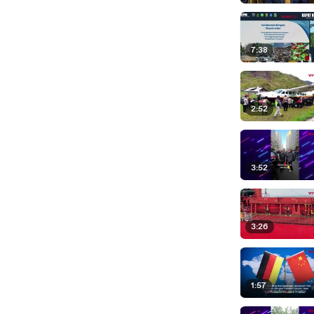
7:38
2:52
3:52
3:26
1:57