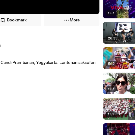
1:57
Bookmark
More
26:38
n
an Candi Prambanan, Yogyakarta. Lantunan saksofon
5:16
1:57
1:57