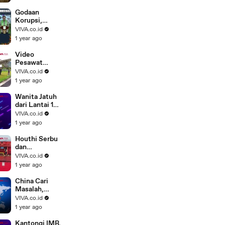
Jubah
Superman
Godaan
Korupsi,
Pramono
VIVA.co.id
Anung selalu
1 year ago
Terbayang
Wajah Cucu
Video
Pesawat
Pecah Ban
VIVA.co.id
Saat
1 year ago
Mendarat di
Bandara Mulia
Wanita Jatuh
Papua
dari Lantai 19
Gegara Pria
VIVA.co.id
Misterius
1 year ago
Houthi Serbu
dan
Tenggelamka
VIVA.co.id
n Kapal di
1 year ago
Laut Merah
China Cari
Masalah,
Jerman
VIVA.co.id
Meradang
1 year ago
Ditembak
Laser
Kantongi IMB,