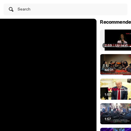
Search
Recommende
2:59
|
Up next
44:01
1:57
1:57