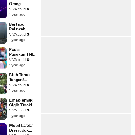
Orang
Berjubah
VIVA.co.id
Putih Putari
1 year ago
Tugu Gunung
Lawu
Bertabur
Pelawak,
Rachel
VIVA.co.id
Oldham
1 year ago
Kepincut
Renaga
Posisi
Tahier?
Pasukan TNI
Dalam
VIVA.co.id
Pembuka
1 year ago
Bastille Day
2025
Riuh Tepuk
Tangan!
Gedung
VIVA.co.id
Kemlu AS
1 year ago
Banjir Air
Mata Buntut..
Emak-emak
Gigih 'Booking
Kursi' Paling
VIVA.co.id
Depan Bagi
1 year ago
Sang Anak
Mobil LCGC
Diseruduk