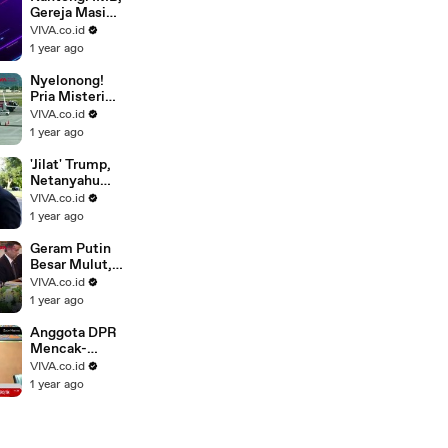
Gereja Masih
Ditolak Warga
VIVA.co.id
Muslim di
1 year ago
Depok
Nyelonong!
Pria Misterius
Tewas
VIVA.co.id
Tersedot
1 year ago
Mesin
Pesawat
'Jilat' Trump,
Netanyahu
Beraksi
VIVA.co.id
Konyol di
1 year ago
Meja Makan
Geram Putin
Besar Mulut,
Trump Bantu
VIVA.co.id
Ukraina
1 year ago
Bertahan
Hidup
Anggota DPR
Mencak-
mencak
VIVA.co.id
Telkomsel
1 year ago
Kejam,
"Rampas"
Sisa..