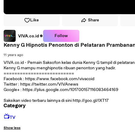
Like
Share
Follow
VIVA.co.id
Kenny G Hipnotis Penonton di Pelataran Prambana
11 years ago
VIVA.co.id - Pemain Saksofon kelas dunia Kenny G tampil di pelatar
Kenny G mampu menghipnotis ribuan penonton yang hadir.
==========================
Facebook : https://www.facebook.com/vivacoid
Twitter : https://twitter.com/VIVAnews‎
Google+ : https://plus.google.com/101700157116083464169
Saksikan video terbaru lainnya di sini http://goo.gl/IXT17
Category
📺
TV
Show less