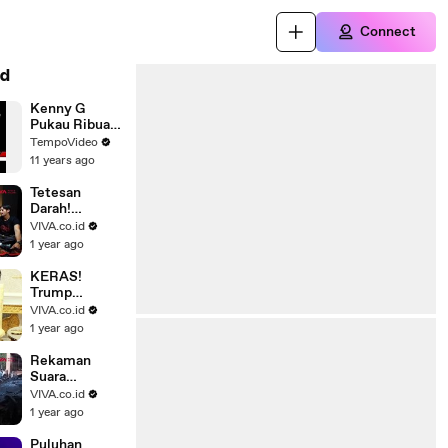
Connect
d
Kenny G
Pukau Ribuan
Pengunjung di
TempoVideo
Prambanan
11 years ago
Jazz
Tetesan
Darah!
Pengalaman
VIVA.co.id
Mistis Para
1 year ago
Cast Film
Kitab Sijjin
KERAS!
Trump
Ultimatum
VIVA.co.id
Rusia Agar
1 year ago
Sudahi
Perang,
Rekaman
Ancamannya
Suara
Jatuhnya
VIVA.co.id
Pesawat Air
1 year ago
India, Salah
Pilot?
Puluhan