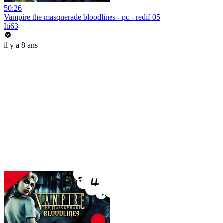
50:26
Vampire the masquerade bloodlines - pc - redif 05
Iti63
il y a 8 ans