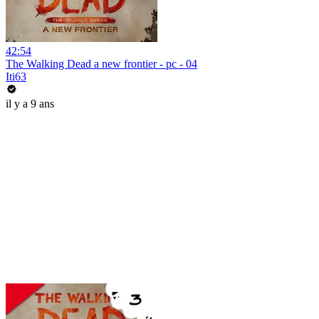
42:54
The Walking Dead a new frontier - pc - 04
Iti63
il y a 9 ans