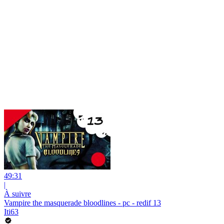
49:31
|
À suivre
Vampire the masquerade bloodlines - pc - redif 13
Iti63