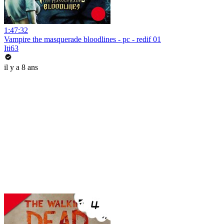
1:47:32
Vampire the masquerade bloodlines - pc - redif 01
Iti63
il y a 8 ans