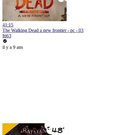
41:15
The Walking Dead a new frontier - pc - 03
Iti63
il y a 9 ans