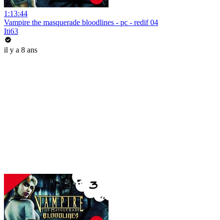
1:13:44
Vampire the masquerade bloodlines - pc - redif 04
Iti63
il y a 8 ans