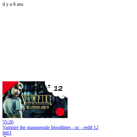
il y a 8 ans
55:26
Vampire the masquerade bloodlines - pc - redif 12
Iti63