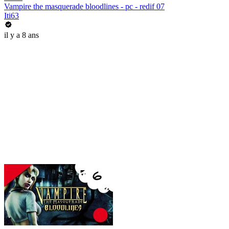
Vampire the masquerade bloodlines - pc - redif 07
Iti63
il y a 8 ans