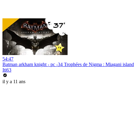
54:47
Batman arkham knight - pc -34 Trophées de Nigma : Miagani island
Iti63
il y a 11 ans