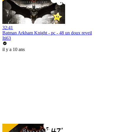
32:41
Batman Arkham Knight - pc - 48 un doux reveil
Iti63
il y a 10 ans