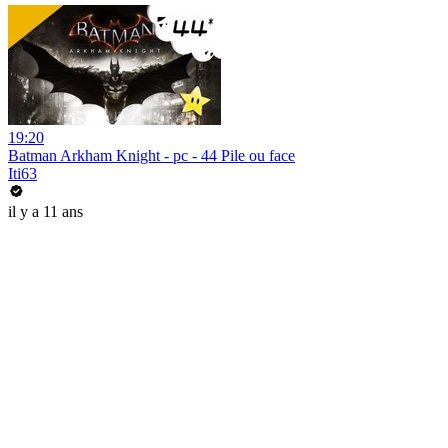
19:20
Batman Arkham Knight - pc - 44 Pile ou face
Iti63
il y a 11 ans