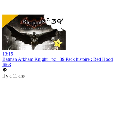
13:15
Batman Arkham Knight - pc - 39 Pack histoire : Red Hood
Iti63
il y a 11 ans