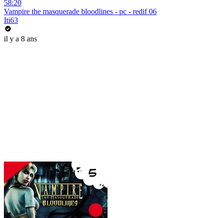
58:20
Vampire the masquerade bloodlines - pc - redif 06
Iti63
il y a 8 ans