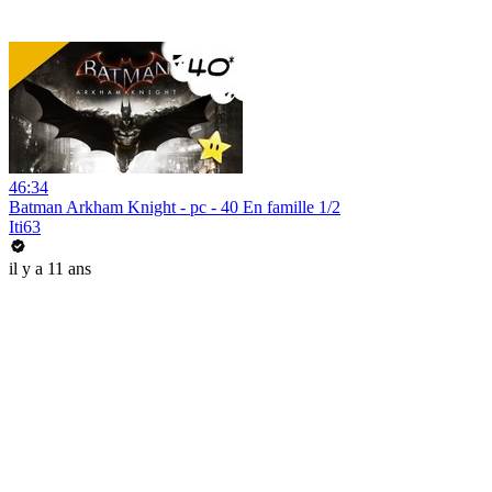
46:34
Batman Arkham Knight - pc - 40 En famille 1/2
Iti63
il y a 11 ans