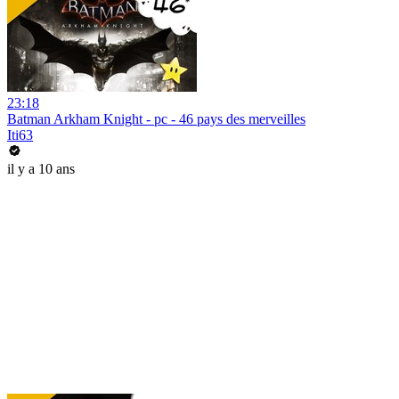
23:18
Batman Arkham Knight - pc - 46 pays des merveilles
Iti63
il y a 10 ans