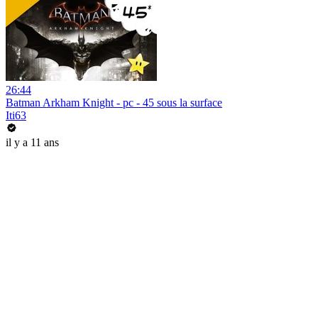
26:44
Batman Arkham Knight - pc - 45 sous la surface
Iti63
il y a 11 ans