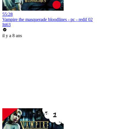
55:28
Vampire the masquerade bloodlines - pc - redif 02
Iti63
il y a 8 ans