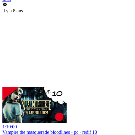
il y a 8 ans
1:10:00
Vampire the masquerade bloodlines - pc - redif 10