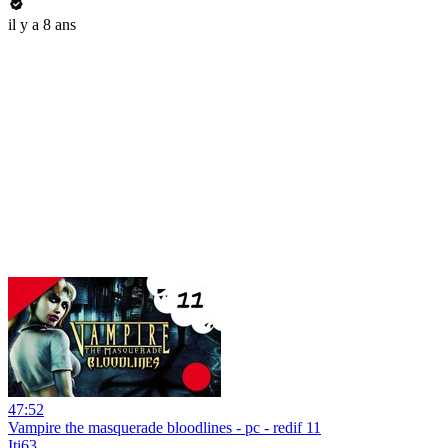
il y a 8 ans
47:52
Vampire the masquerade bloodlines - pc - redif 11
Iti63