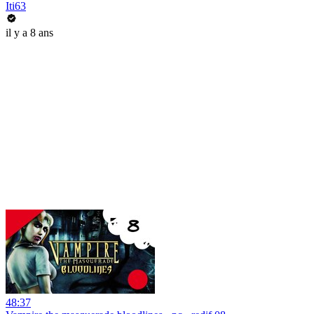
Iti63
il y a 8 ans
48:37