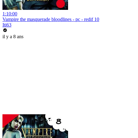
1:10:00
Vampire the masquerade bloodlines - pc - redif 10
Iti63
il y a 8 ans