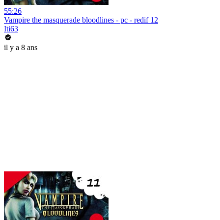
55:26
Vampire the masquerade bloodlines - pc - redif 12
Iti63
il y a 8 ans