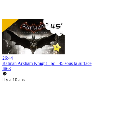
26:44
Batman Arkham Knight - pc - 45 sous la surface
Iti63
il y a 10 ans