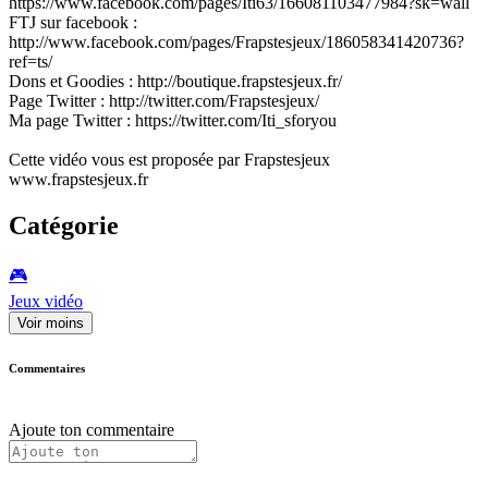
https://www.facebook.com/pages/Iti63/166081103477984?sk=wall
FTJ sur facebook :
http://www.facebook.com/pages/Frapstesjeux/186058341420736?
ref=ts/
Dons et Goodies : http://boutique.frapstesjeux.fr/
Page Twitter : http://twitter.com/Frapstesjeux/
Ma page Twitter : https://twitter.com/Iti_sforyou
Cette vidéo vous est proposée par Frapstesjeux
www.frapstesjeux.fr
Catégorie
🎮️
Jeux vidéo
Voir moins
Commentaires
Ajoute ton commentaire