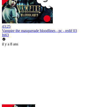
43:25
Vampire the masquerade bloodlines - pc - redif 03
Iti63
il y a 8 ans