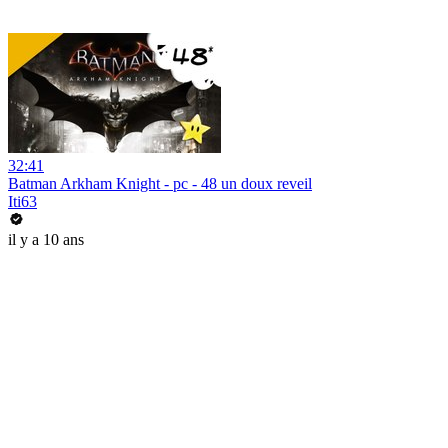
32:41
Batman Arkham Knight - pc - 48 un doux reveil
Iti63
il y a 10 ans