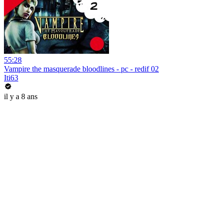
55:28
Vampire the masquerade bloodlines - pc - redif 02
Iti63
il y a 8 ans