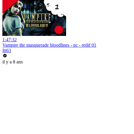
1:47:32
Vampire the masquerade bloodlines - pc - redif 01
Iti63
il y a 8 ans