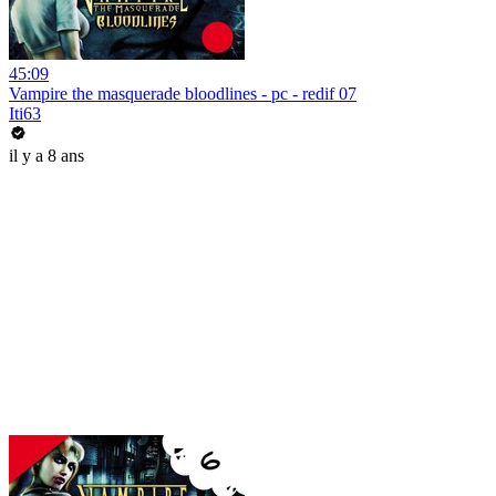
45:09
Vampire the masquerade bloodlines - pc - redif 07
Iti63
il y a 8 ans