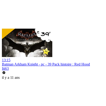
13:15
Batman Arkham Knight - pc - 39 Pack histoire : Red Hood
Iti63
il y a 11 ans