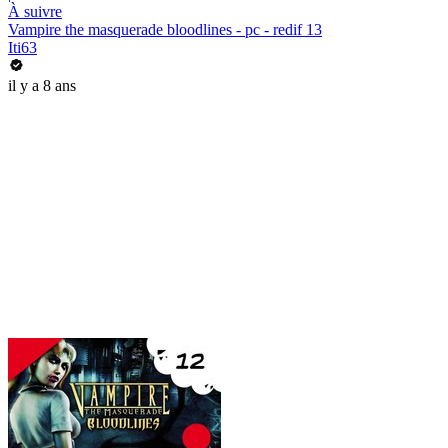
À suivre
Vampire the masquerade bloodlines - pc - redif 13
Iti63
il y a 8 ans