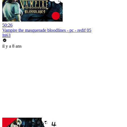
50:26
Vampire the masquerade bloodlines - pc - redif 05
Iti63
il y a 8 ans