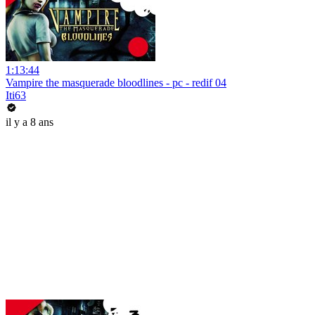
1:13:44
Vampire the masquerade bloodlines - pc - redif 04
Iti63
il y a 8 ans