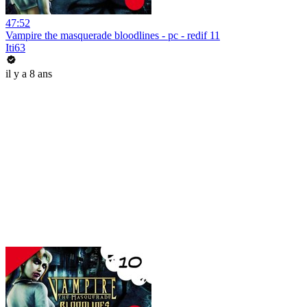
47:52
Vampire the masquerade bloodlines - pc - redif 11
Iti63
il y a 8 ans