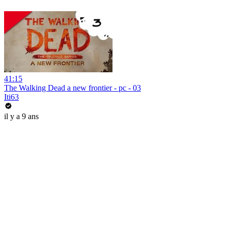
41:15
The Walking Dead a new frontier - pc - 03
Iti63
il y a 9 ans