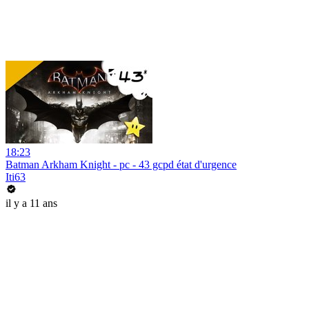
18:23
Batman Arkham Knight - pc - 43 gcpd état d'urgence
Iti63
il y a 11 ans