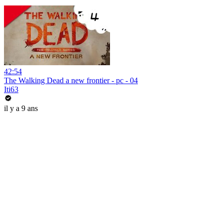
42:54
The Walking Dead a new frontier - pc - 04
Iti63
il y a 9 ans