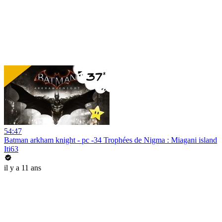
54:47
Batman arkham knight - pc -34 Trophées de Nigma : Miagani island
Iti63
il y a 11 ans