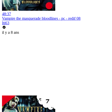
48:37
Vampire the masquerade bloodlines - pc - redif 08
Iti63
il y a 8 ans