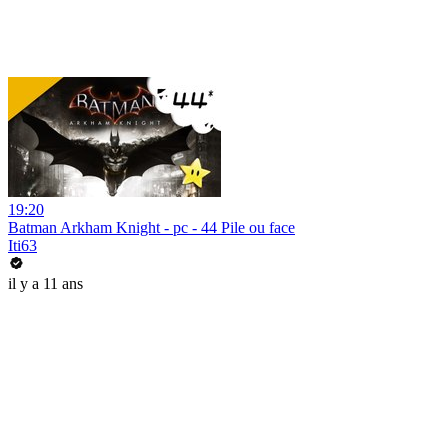
19:20
Batman Arkham Knight - pc - 44 Pile ou face
Iti63
il y a 11 ans