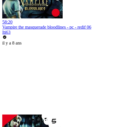
58:20
Vampire the masquerade bloodlines - pc - redif 06
Iti63
il y a 8 ans