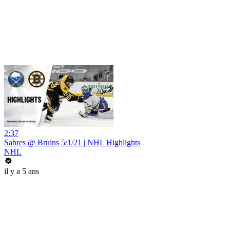
2:37
Sabres @ Bruins 5/1/21 | NHL Highlights
NHL
il y a 5 ans