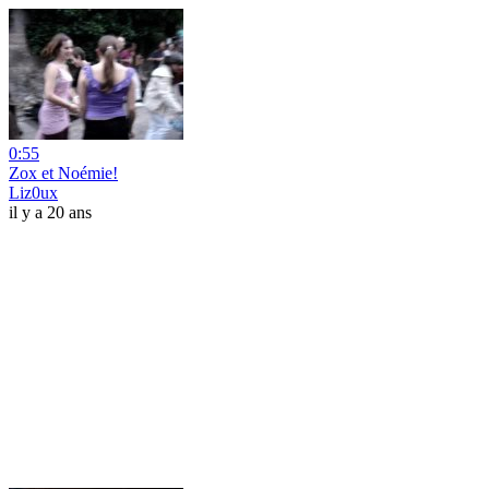
0:55
Zox et Noémie!
Liz0ux
il y a 20 ans