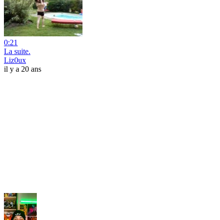
0:21
La suite.
Liz0ux
il y a 20 ans