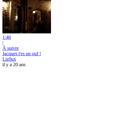
1:46
|
À suivre
Jacques t'es un ouf !
Liz0ux
il y a 20 ans