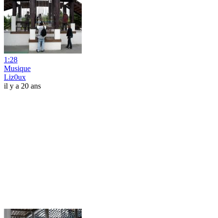
1:28
Musique
Liz0ux
il y a 20 ans