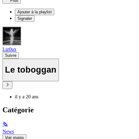
Plus
Ajouter à la playlist
Signaler
Liz0ux
Suivre
Le toboggan
il y a 20 ans
Catégorie
🗞
News
Voir moins