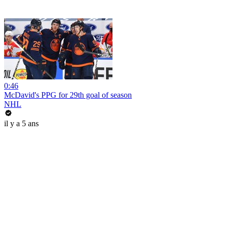
0:46
McDavid's PPG for 29th goal of season
NHL
il y a 5 ans