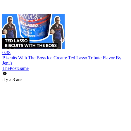
0:38
Biscuits With The Boss Ice Cream: Ted Lasso Tribute Flavor By
Jeni's
ThePostGame
il y a 3 ans