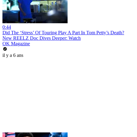
0:44
Did The ‘Stress’ Of Touring Play A Part In Tom Petty’s Death?
New REELZ Doc Dives Deeper: Watch
OK Magazine
il y a 6 ans