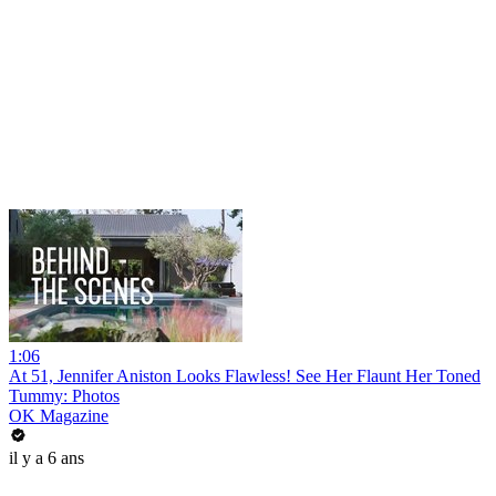
1:06
At 51, Jennifer Aniston Looks Flawless! See Her Flaunt Her Toned
Tummy: Photos
OK Magazine
il y a 6 ans