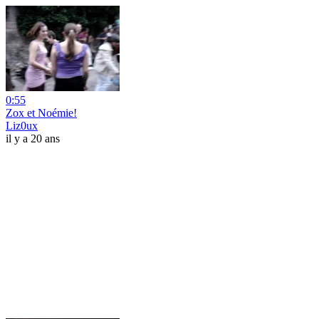
0:55
Zox et Noémie!
Liz0ux
il y a 20 ans