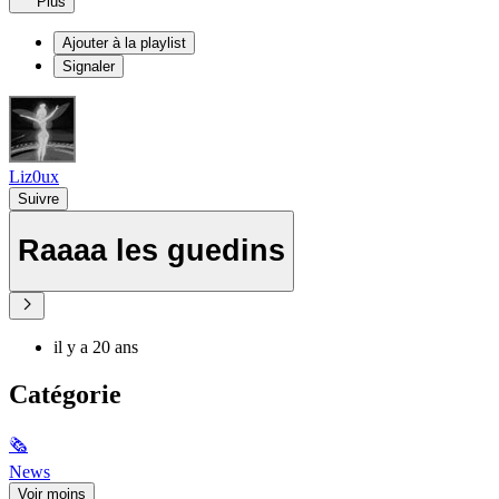
Plus
Ajouter à la playlist
Signaler
Liz0ux
Suivre
Raaaa les guedins
il y a 20 ans
Catégorie
🗞
News
Voir moins