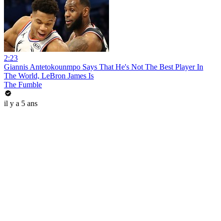
2:23
Giannis Antetokounmpo Says That He's Not The Best Player In
The World, LeBron James Is
The Fumble
il y a 5 ans