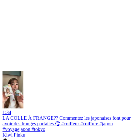
1:34
LA COLLE À FRANGE?? Commentez les japonaises font pour
avoir des franges parfaites 🤔 #coiffeur #coiffure #japon
#voyagejapon #tokyo
Kiwi Pinku