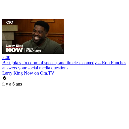
2:00
Best jokes, freedom of speech, and timeless comedy -- Ron Funches
answers your social media questions
Larry King Now on Ora.TV
il y a 6 ans