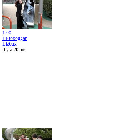
1:00
Le toboggan
Liz0ux
il y a 20 ans