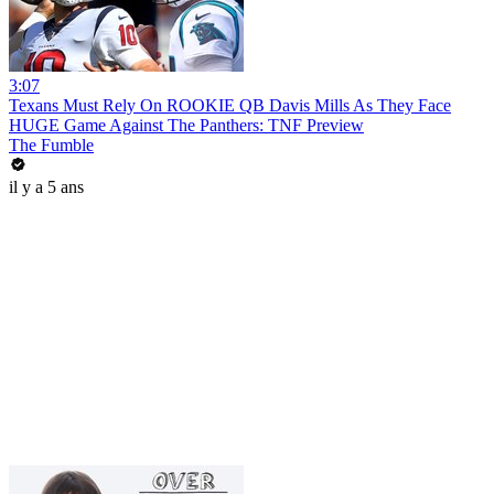
3:07
Texans Must Rely On ROOKIE QB Davis Mills As They Face
HUGE Game Against The Panthers: TNF Preview
The Fumble
il y a 5 ans