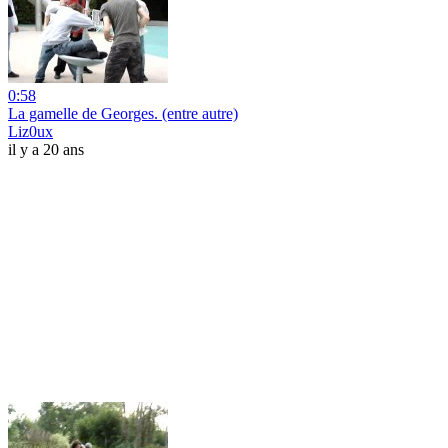
0:58
La gamelle de Georges. (entre autre)
Liz0ux
il y a 20 ans