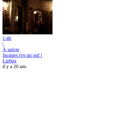
1:46
|
À suivre
Jacques t'es un ouf !
Liz0ux
il y a 20 ans