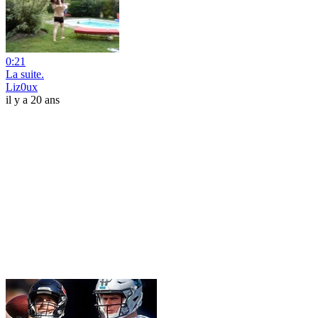
0:21
La suite.
Liz0ux
il y a 20 ans