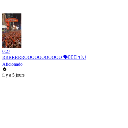
0:27
RRRRRRROOOOOOOOOOO 🗣️🚣🏻‍♂️🇳🇴
Aficionado
il y a 5 jours