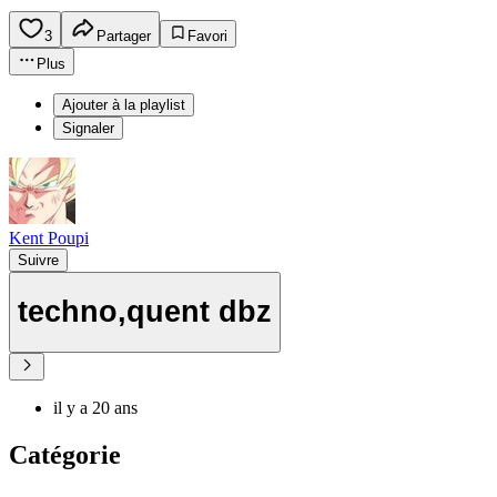
3
Partager
Favori
Plus
Ajouter à la playlist
Signaler
Kent Poupi
Suivre
techno,quent dbz
il y a 20 ans
Catégorie