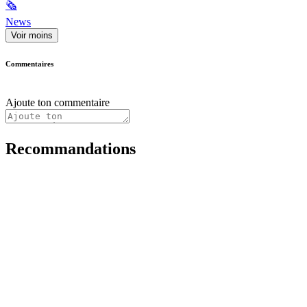
🗞
News
Voir moins
Commentaires
Ajoute ton commentaire
Recommandations