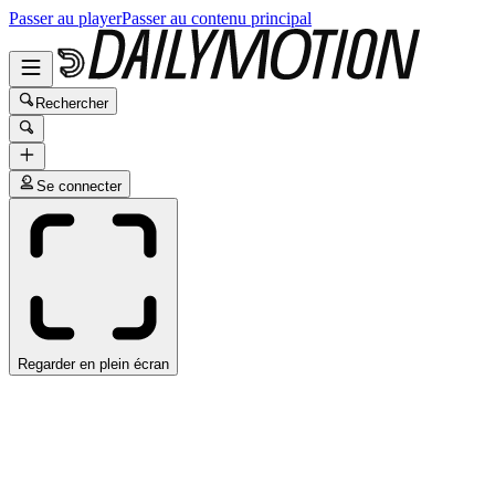
Passer au player
Passer au contenu principal
Rechercher
Se connecter
Regarder en plein écran