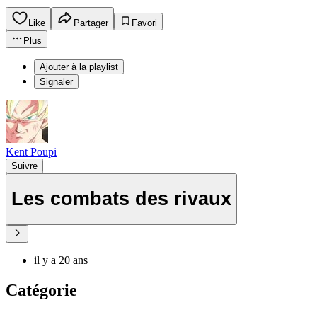
Like
Partager
Favori
Plus
Ajouter à la playlist
Signaler
Kent Poupi
Suivre
Les combats des rivaux
il y a 20 ans
Catégorie