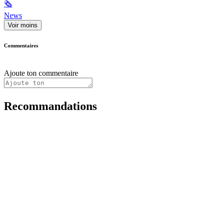
🗞
News
Voir moins
Commentaires
Ajoute ton commentaire
Recommandations