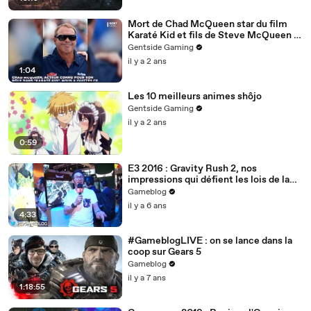
Mort de Chad McQueen star du film
Karaté Kid et fils de Steve McQueen à
63 ans, les causes révélées
Gentside Gaming
il y a 2 ans
1:04
Les 10 meilleurs animes shôjo
Gentside Gaming
il y a 2 ans
0:59
E3 2016 : Gravity Rush 2, nos
impressions qui défient les lois de la
gravité
Gameblog
il y a 6 ans
4:33
#GameblogLIVE : on se lance dans la
coop sur Gears 5
Gameblog
il y a 7 ans
1:18:55