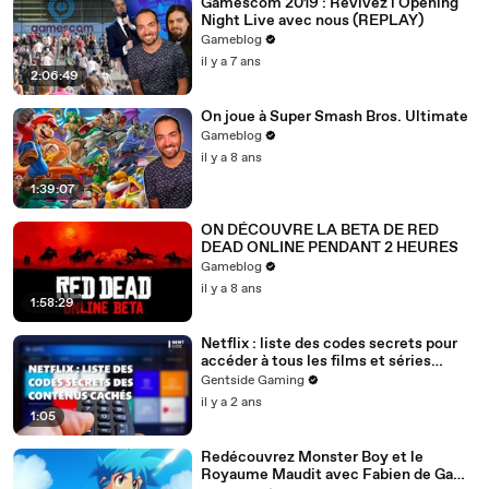
Gamescom 2019 : Revivez l'Opening
Night Live avec nous (REPLAY)
Gameblog
il y a 7 ans
2:06:49
On joue à Super Smash Bros. Ultimate
Gameblog
il y a 8 ans
1:39:07
ON DÉCOUVRE LA BETA DE RED
DEAD ONLINE PENDANT 2 HEURES
Gameblog
il y a 8 ans
1:58:29
Netflix : liste des codes secrets pour
accéder à tous les films et séries
cachés
Gentside Gaming
il y a 2 ans
1:05
Redécouvrez Monster Boy et le
Royaume Maudit avec Fabien de Game