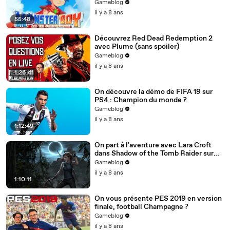
Atelier
Gameblog
il y a 8 ans
55:48
Découvrez Red Dead Redemption 2
avec Plume (sans spoiler)
Gameblog
il y a 8 ans
1:26:41
On découvre la démo de FIFA 19 sur
PS4 : Champion du monde ?
Gameblog
il y a 8 ans
1:12:49
On part à l'aventure avec Lara Croft
dans Shadow of the Tomb Raider sur
PS4 Pro
Gameblog
il y a 8 ans
1:10:11
On vous présente PES 2019 en version
finale, football Champagne ?
Gameblog
il y a 8 ans