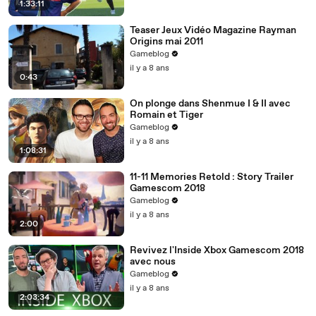
1:33:11
Teaser Jeux Vidéo Magazine Rayman
Origins mai 2011
Gameblog
il y a 8 ans
0:43
On plonge dans Shenmue I & II avec
Romain et Tiger
Gameblog
il y a 8 ans
1:08:31
11-11 Memories Retold : Story Trailer
Gamescom 2018
Gameblog
il y a 8 ans
2:00
Revivez l'Inside Xbox Gamescom 2018
avec nous
Gameblog
il y a 8 ans
2:03:34