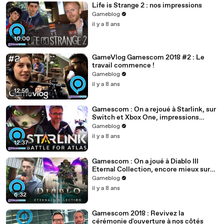
Life is Strange 2 : nos impressions
Gameblog
il y a 8 ans
10:00
GameVlog Gamescom 2018 #2 : Le
travail commence !
Gameblog
il y a 8 ans
12:56
Gamescom : On a rejoué à Starlink, sur
Switch et Xbox One, impressions
rassurées ?
Gameblog
il y a 8 ans
12:37
Gamescom : On a joué à Diablo III
Eternal Collection, encore mieux sur
Switch ?
Gameblog
il y a 8 ans
6:32
Gamescom 2018 : Revivez la
cérémonie d'ouverture à nos côtés