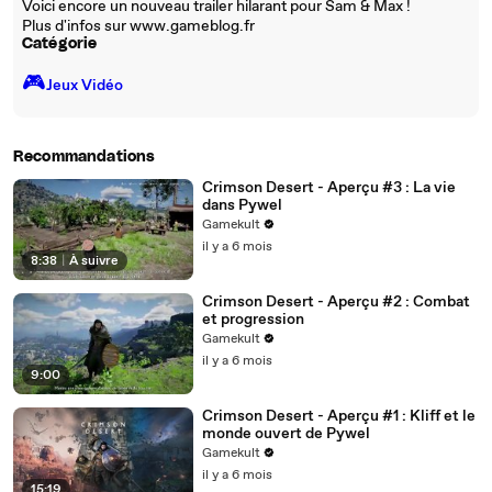
Voici encore un nouveau trailer hilarant pour Sam & Max !
Plus d'infos sur www.gameblog.fr
Catégorie
🎮️
Jeux Vidéo
Recommandations
Crimson Desert - Aperçu #3 : La vie
dans Pywel
Gamekult
il y a 6 mois
8:38
|
À suivre
Crimson Desert - Aperçu #2 : Combat
et progression
Gamekult
il y a 6 mois
9:00
Crimson Desert - Aperçu #1 : Kliff et le
monde ouvert de Pywel
Gamekult
il y a 6 mois
15:19