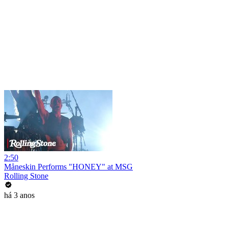
2:50
Måneskin Performs "HONEY" at MSG
Rolling Stone
há 3 anos