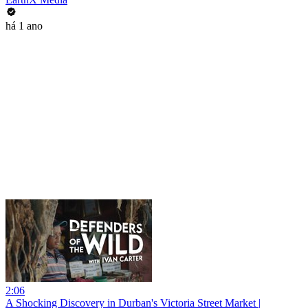
há 1 ano
2:06
A Shocking Discovery in Durban's Victoria Street Market |