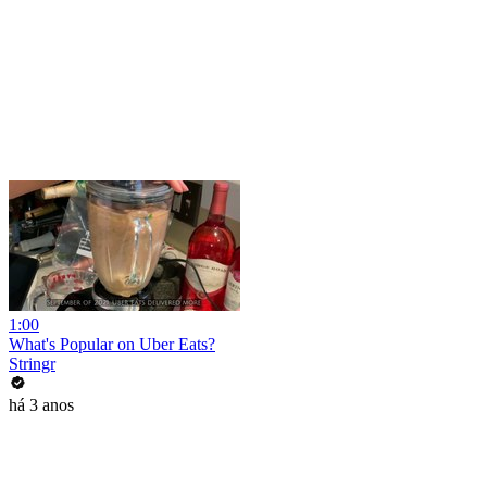
1:00
What's Popular on Uber Eats?
Stringr
há 3 anos