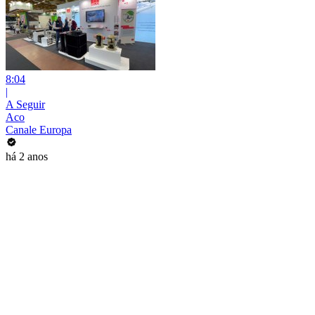
8:04
|
A Seguir
Aco
Canale Europa
há 2 anos