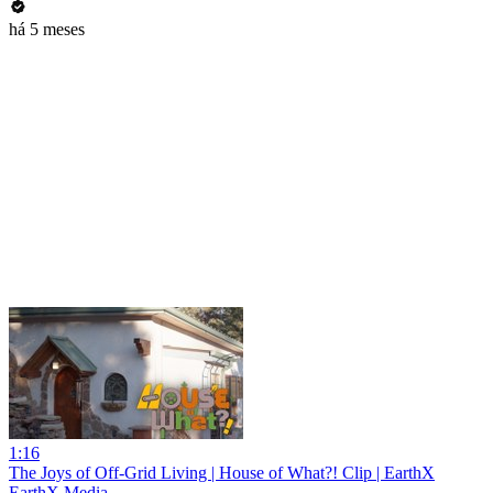
há 5 meses
1:16
The Joys of Off-Grid Living | House of What?! Clip | EarthX
EarthX Media