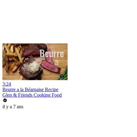
3:24
Beurre a la Béarnaise Recipe
Glen & Friends Cooking Food
il y a 7 ans