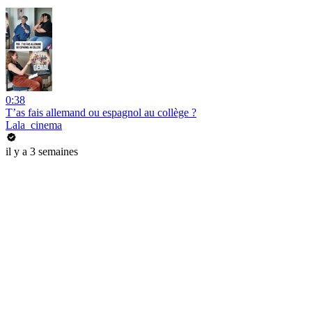
0:38
T’as fais allemand ou espagnol au collège ?
Lala_cinema
il y a 3 semaines