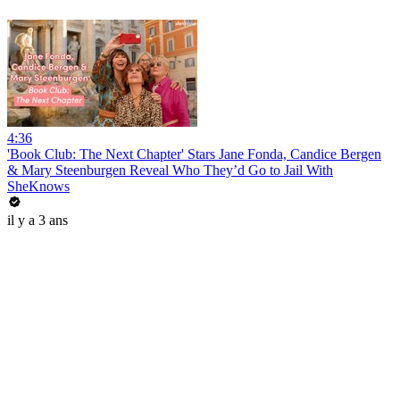
4:36
'Book Club: The Next Chapter' Stars Jane Fonda, Candice Bergen
& Mary Steenburgen Reveal Who They’d Go to Jail With
SheKnows
il y a 3 ans