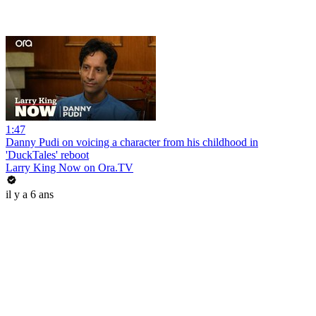
1:47
Danny Pudi on voicing a character from his childhood in
'DuckTales' reboot
Larry King Now on Ora.TV
il y a 6 ans