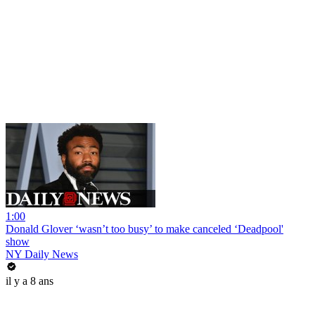
1:00
Donald Glover ‘wasn’t too busy’ to make canceled ‘Deadpool'
show
NY Daily News
il y a 8 ans