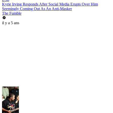
Kyrie Irving Responds After Social Media Erupts Over Him
Seemingly Coming Out As An Anti-Masker
The Fumble
il y a 5 ans