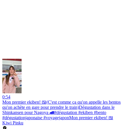
0:54
Mon premier ekiben! 🍱(C'est comme ça qu'on appelle les bentos
qu'on achète en gare pour prendre le train)Dégustation dans le
Shinkansen pour Nagoya 🚄#dégustation #ekiben #bento
#dégustationjaponaise #voyagejaponMon premier ekiben! 🍱
Kiwi Pinku