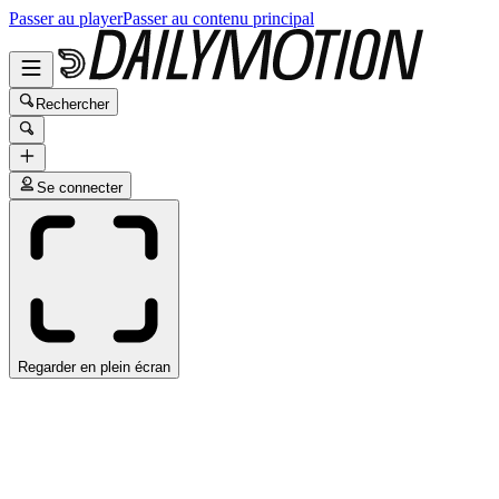
Passer au player
Passer au contenu principal
Rechercher
Se connecter
Regarder en plein écran