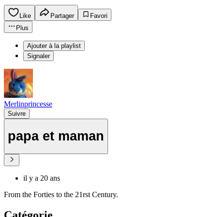
Like
Partager
Favori
Plus
Ajouter à la playlist
Signaler
Merlinprincesse
Suivre
papa et maman
il y a 20 ans
From the Forties to the 21rst Century.
Catégorie