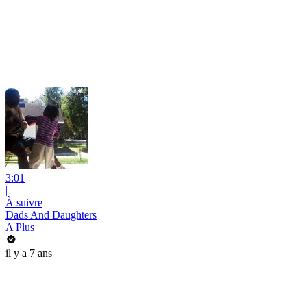
3:01
|
À suivre
Dads And Daughters
A Plus
il y a 7 ans