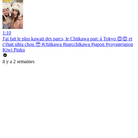
1:10
J'ai fait le plus kawaii des parcs, le Chiikawa parc à Tokyo 😍😍 et
c'était ultra chou 🥹 #chiikawa #parcchikawa #japon #voyagejapon
Kiwi Pinku
il y a 2 semaines