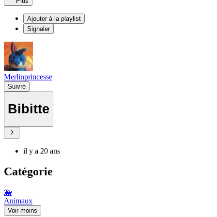
Plus
Ajouter à la playlist
Signaler
Merlinprincesse
Suivre
Bibitte
il y a 20 ans
Catégorie
🐳
Animaux
Voir moins