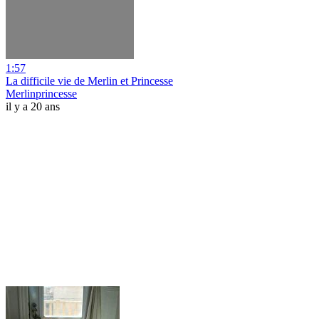
1:57
La difficile vie de Merlin et Princesse
Merlinprincesse
il y a 20 ans