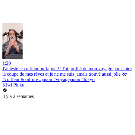
1:20
J'ai testé le coiffeur au Japon !! J'ai profité de mon voyage pour faire
la coupe de mes rêves et je ne me suis jamais trouvé aussi jolie 🥹
#coiffeur #coiffure #japon #voyagejapon #tokyo
Kiwi Pinku
il y a 2 semaines