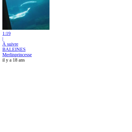
1:19
|
À suivre
BALEINES
Merlinprincesse
il y a 18 ans