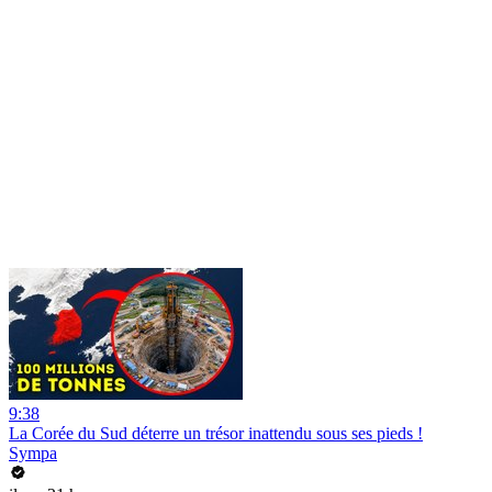
9:38
La Corée du Sud déterre un trésor inattendu sous ses pieds !
Sympa