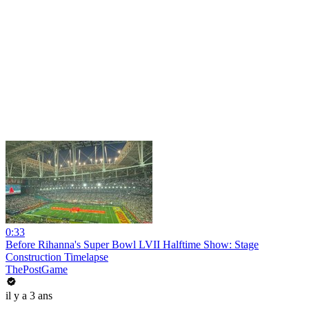
0:33
Before Rihanna's Super Bowl LVII Halftime Show: Stage
Construction Timelapse
ThePostGame
il y a 3 ans