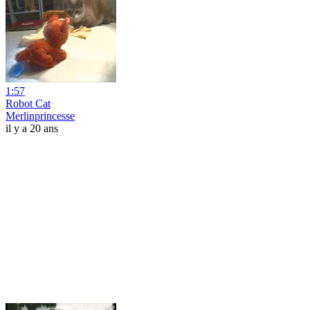
1:57
Robot Cat
Merlinprincesse
il y a 20 ans