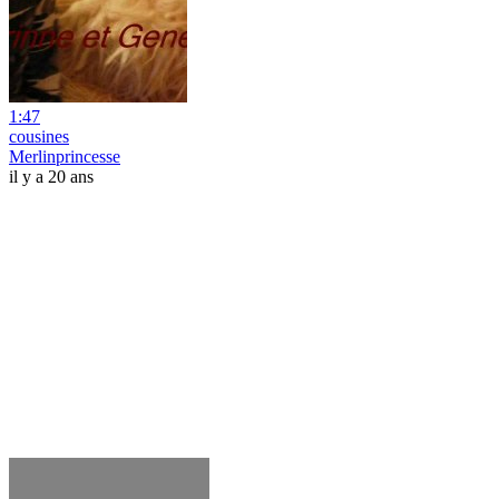
1:47
cousines
Merlinprincesse
il y a 20 ans