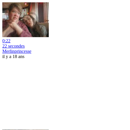
0:22
22 secondes
Merlinprincesse
il y a 18 ans