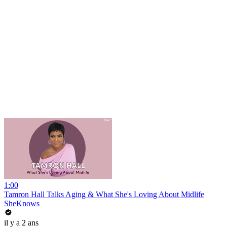
1:00
Tamron Hall Talks Aging & What She's Loving About Midlife
SheKnows
il y a 2 ans