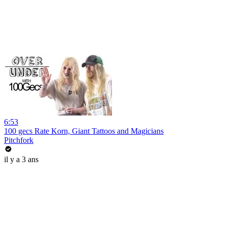
6:53
100 gecs Rate Korn, Giant Tattoos and Magicians
Pitchfork
il y a 3 ans