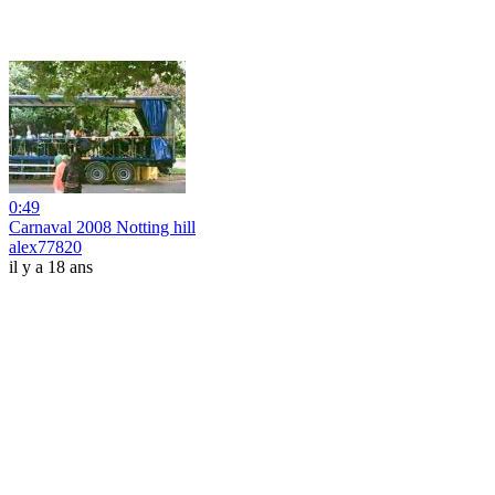
0:49
Carnaval 2008 Notting hill
alex77820
il y a 18 ans