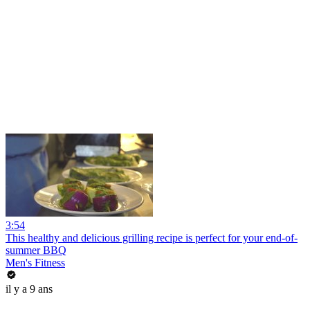
3:54
This healthy and delicious grilling recipe is perfect for your end-of-
summer BBQ
Men's Fitness
il y a 9 ans