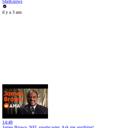
SheKnows
il y a 3 ans
14:48
James Brown, NFL sportscaster. Ask me anything!