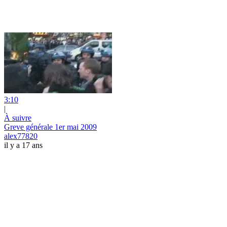
3:10
|
À suivre
Greve générale 1er mai 2009
alex77820
il y a 17 ans