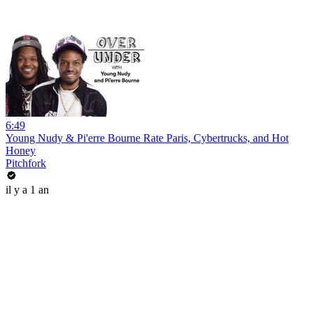
6:49
Young Nudy & Pi'erre Bourne Rate Paris, Cybertrucks, and Hot
Honey
Pitchfork
il y a 1 an