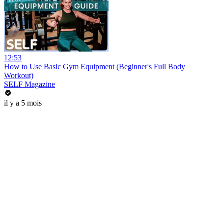
12:53
How to Use Basic Gym Equipment (Beginner's Full Body
Workout)
SELF Magazine
il y a 5 mois