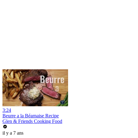
3:24
Beurre a la Béarnaise Recipe
Glen & Friends Cooking Food
il y a 7 ans