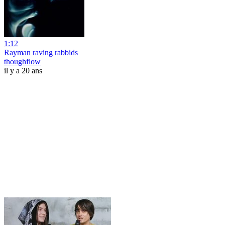
1:12
Rayman raving rabbids
thoughflow
il y a 20 ans