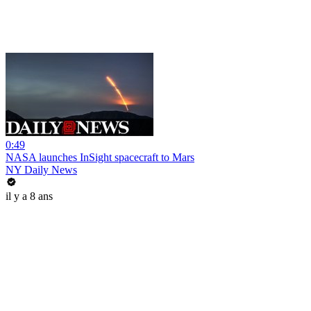
0:49
NASA launches InSight spacecraft to Mars
NY Daily News
il y a 8 ans