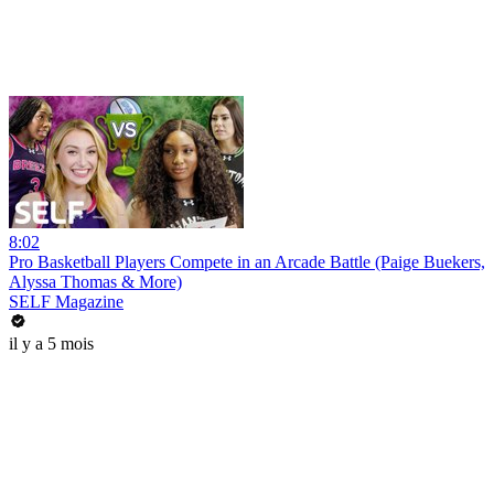
8:02
Pro Basketball Players Compete in an Arcade Battle (Paige Buekers,
Alyssa Thomas & More)
SELF Magazine
il y a 5 mois