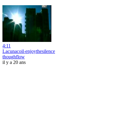
4:11
Lacunacoil-enjoythesilence
thoughflow
il y a 20 ans