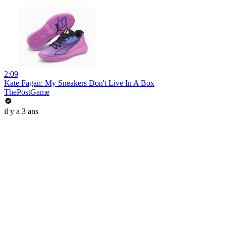
2:09
Kate Fagan: My Sneakers Don't Live In A Box
ThePostGame
il y a 3 ans