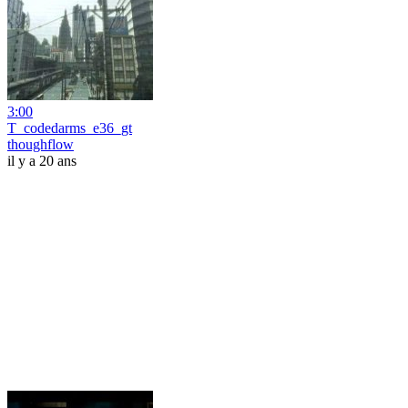
3:00
T_codedarms_e36_gt
thoughflow
il y a 20 ans