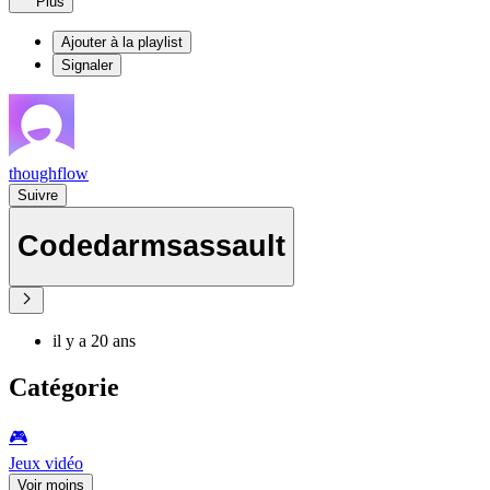
Plus
Ajouter à la playlist
Signaler
thoughflow
Suivre
Codedarmsassault
il y a 20 ans
Catégorie
🎮️
Jeux vidéo
Voir moins