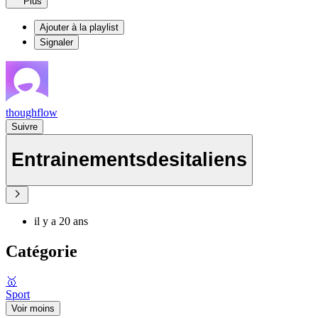
Plus
Ajouter à la playlist
Signaler
thoughflow
Suivre
Entrainementsdesitaliens
il y a 20 ans
Catégorie
🥇
Sport
Voir moins