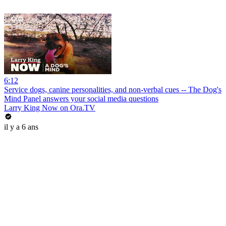
6:12
Service dogs, canine personalities, and non-verbal cues -- The Dog's
Mind Panel answers your social media questions
Larry King Now on Ora.TV
il y a 6 ans