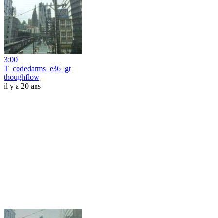
3:00
T_codedarms_e36_gt
thoughflow
il y a 20 ans