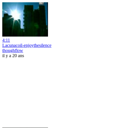
4:11
Lacunacoil-enjoythesilence
thoughflow
il y a 20 ans