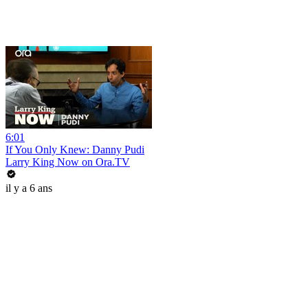
6:01
If You Only Knew: Danny Pudi
Larry King Now on Ora.TV
il y a 6 ans