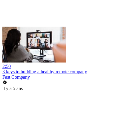
2:50
3 keys to building a healthy remote company
Fast Company
il y a 5 ans