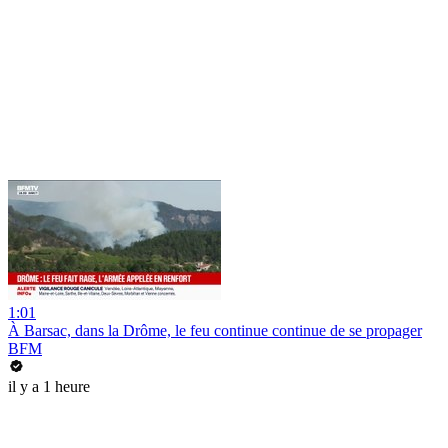
1:01
À Barsac, dans la Drôme, le feu continue continue de se propager
BFM
il y a 1 heure