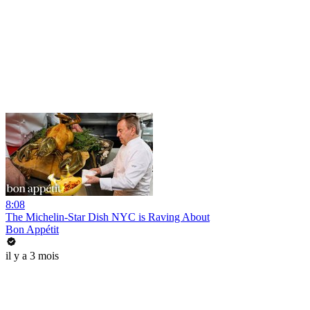
8:08
The Michelin-Star Dish NYC is Raving About
Bon Appétit
il y a 3 mois