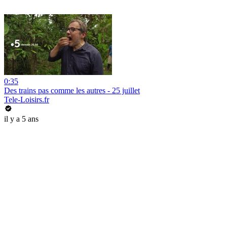
0:35
Des trains pas comme les autres - 25 juillet
Tele-Loisirs.fr
il y a 5 ans