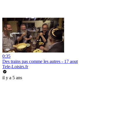
0:35
Des trains pas comme les autres - 17 aout
Tele-Loisirs.fr
il y a 5 ans