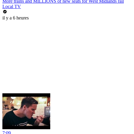
More trains and MILLIONS of new seats for West Midlands rail
Local TV
il y a 6 heures
7:09