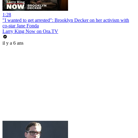
1:28
"I wanted to get arrested": Brooklyn Decker on her activism with
co-star Jane Fonda
Larry King Now on Ora.TV
il y a 6 ans