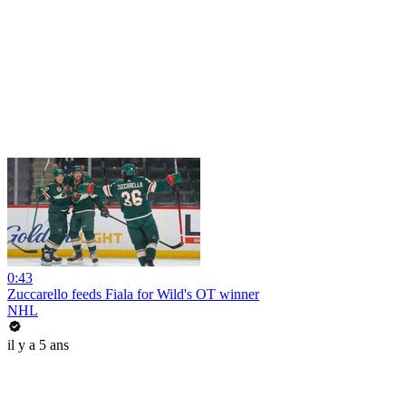
0:43
Zuccarello feeds Fiala for Wild's OT winner
NHL
il y a 5 ans