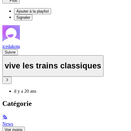
Plus
Ajouter à la playlist
Signaler
icedakota
Suivre
vive les trains classiques
il y a 20 ans
Catégorie
🗞
News
Voir moins