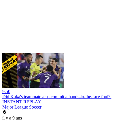
9:50
Did Kaka's teammate also commit a hands-to-the-face foul? |
INSTANT REPLAY
Major League Soccer
il y a 9 ans