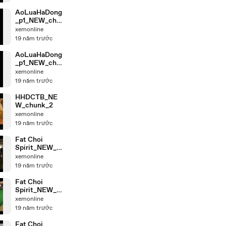
AoLuaHaDong
_p1_NEW_chu
nk_5
xemonline
19 năm trước
AoLuaHaDong
_p1_NEW_chu
nk_1
xemonline
19 năm trước
HHDCTB_NE
W_chunk_2
xemonline
19 năm trước
Fat Choi
Spirit_NEW_c
hunk_6
xemonline
19 năm trước
Fat Choi
Spirit_NEW_c
hunk_4
xemonline
19 năm trước
Fat Choi