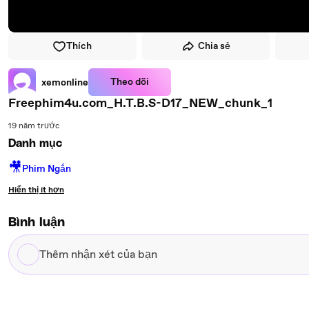
Thích
Chia sẻ
Theo dõi
xemonline
Freephim4u.com_H.T.B.S-D17_NEW_chunk_1
19 năm trước
Danh mục
🎥
Phim Ngắn
Hiển thị ít hơn
Bình luận
Thêm
nhận
xét
của
bạn