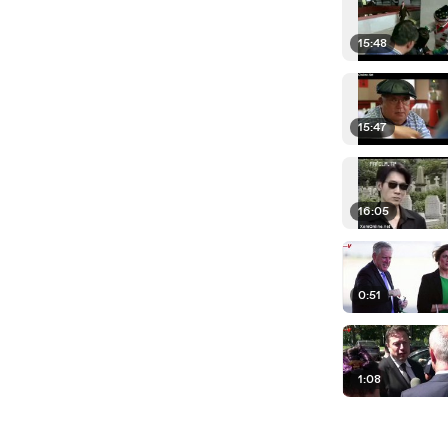
15:48
15:47
16:05
0:51
1:08