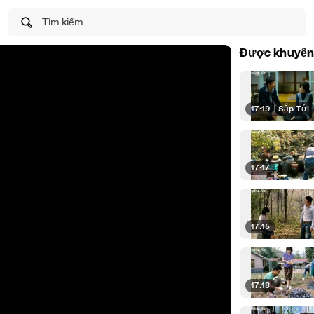
Tìm kiếm
Được khuyến
17:19
|
Sắp Tới
17:17
17:15
17:18