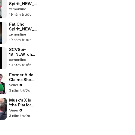
Spirit_NEW_c
hunk_2
xemonline
19 năm trước
Fat Choi
Spirit_NEW_c
hunk_3
xemonline
19 năm trước
SCVSoi-
19_NEW_chun
k_4
xemonline
19 năm trước
Former Aide
Claims She
Was Asked to
Veuer
Make a ‘Hit
3 năm trước
List’ For
Trump
Musk’s X Is
‘the Platform
With the
Veuer
Largest Ratio
3 năm trước
of
Misinformatio
n or
Disinformatio