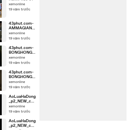
xemonline
19 năm trước
43phut.com-
AMMAGIANG
HO_NEW_chu
xemonline
nk_2
19 năm trước
43phut.com-
BONGHONGA
I-
xemonline
2_chunk_1_NE
19 năm trước
W
43phut.com-
BONGHONGA
I-2_chunk_7
xemonline
19 năm trước
AoLuaHaDong
_p2_NEW_chu
nk_5
xemonline
19 năm trước
AoLuaHaDong
_p2_NEW_chu