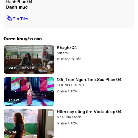
HanhPhuc 04
Danh mục
🗞
Tin Tức
Được khuyến cáo
Khaghz04
hdfarsi
11 tháng trước
24:03
|
Sắp Tới
135_Tren.Ngon.Tinh.Sau Phan 04
CHUNG CUONG
2 năm trước
1:18:21
Hôm nay cũng ổn- Vietsub ep 04
Nhà Của Mochi
4 năm trước
5:04