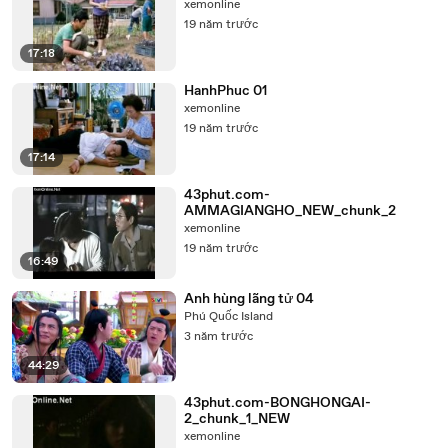
xemonline
19 năm trước
17:18
HanhPhuc 01
xemonline
19 năm trước
17:14
43phut.com-
AMMAGIANGHO_NEW_chunk_2
xemonline
19 năm trước
16:49
Anh hùng lãng tử 04
Phú Quốc Island
3 năm trước
44:29
43phut.com-BONGHONGAI-
2_chunk_1_NEW
xemonline