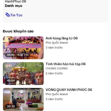
HanhPhuc 06
Danh mục
🗞
Tin Tức
Được khuyến cáo
Anh hùng lãng tử 06
Phú Quốc Island
3 năm trước
44:42
|
Sắp Tới
Tình thiên hận hải tập 06
CHUNG CUONG
2 năm trước
45:54
VÒNG QUAY HẠNH PHÚC 06
Phú Quốc Island
3 năm trước
39:32