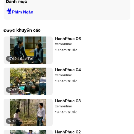
Danh mục
🎥
Phim Ngắn
Được khuyến cáo
HanhPhuc 06
xemonline
19 năm trước
17:19
|
Sắp Tới
HanhPhuc 04
xemonline
19 năm trước
17:17
HanhPhuc 03
xemonline
19 năm trước
17:15
HanhPhuc 02