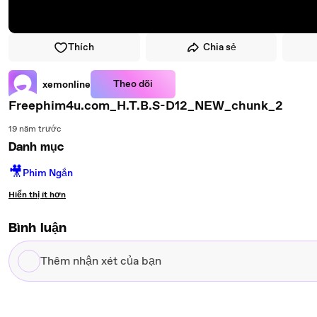
Thích
Chia sẻ
Theo dõi
xemonline
Freephim4u.com_H.T.B.S-D12_NEW_chunk_2
19 năm trước
Danh mục
🎥
Phim Ngắn
Hiển thị ít hơn
Bình luận
Thêm
nhận
xét
của
bạn