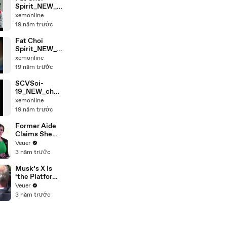
Spirit_NEW_c
hunk_2
xemonline
19 năm trước
Fat Choi
Spirit_NEW_c
hunk_3
xemonline
19 năm trước
SCVSoi-
19_NEW_chun
k_4
xemonline
19 năm trước
Former Aide
Claims She
Was Asked to
Veuer
Make a ‘Hit
3 năm trước
List’ For
Trump
Musk’s X Is
‘the Platform
With the
Veuer
Largest Ratio
3 năm trước
of
Misinformatio
n or
Disinformatio