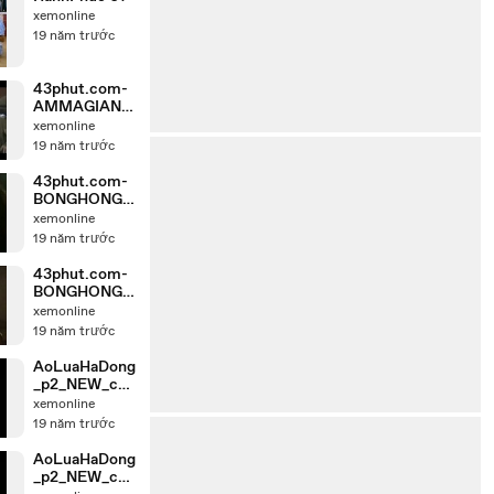
xemonline
19 năm trước
43phut.com-
AMMAGIANG
HO_NEW_chu
xemonline
nk_2
19 năm trước
43phut.com-
BONGHONGA
I-
xemonline
2_chunk_1_NE
19 năm trước
W
43phut.com-
BONGHONGA
I-2_chunk_7
xemonline
19 năm trước
AoLuaHaDong
_p2_NEW_chu
nk_5
xemonline
19 năm trước
AoLuaHaDong
_p2_NEW_chu