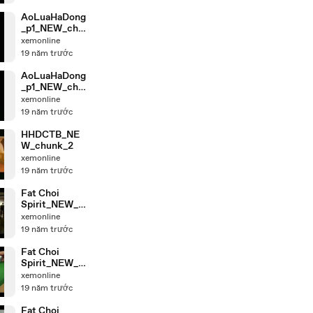
AoLuaHaDong
_p1_NEW_chu
nk_5
xemonline
19 năm trước
AoLuaHaDong
_p1_NEW_chu
nk_1
xemonline
19 năm trước
HHDCTB_NE
W_chunk_2
xemonline
19 năm trước
Fat Choi
Spirit_NEW_c
hunk_6
xemonline
19 năm trước
Fat Choi
Spirit_NEW_c
hunk_4
xemonline
19 năm trước
Fat Choi