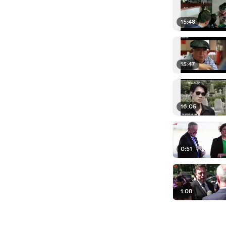
15:48
15:47
16:05
0:51
1:08