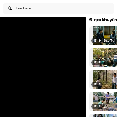
Tìm kiếm
Được khuyến
17:19
|
Sắp Tới
17:17
17:15
17:18