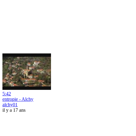
5:42
entropie - Alchy
alchy01
il y a 17 ans