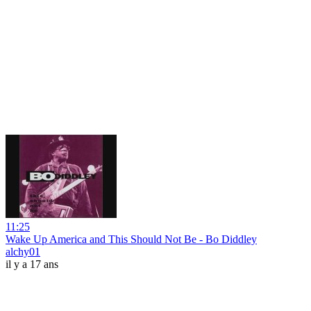
11:25
Wake Up America and This Should Not Be - Bo Diddley
alchy01
il y a 17 ans