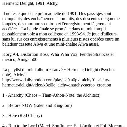
Hermetic Delight, 1991, Alchy.
Il ne reste que cette pré-maquette de 1991. Des passages sont
manquants, des enchaînements non faits, des descentes de gamme
loupées, des murmures en trop et l'enregistrement légèrement
accéléré... La bande finale se promène dans un mini ampli
passablement volé à mon collègue en 1993-94. Je joue d'ailleurs
sans lui sur ces enregistrements à plusieurs pistes opérées entre un
baladeur cassette Aïwa et une mini-chaîne Aïwa aussi.
Korg A4, Distortion Boss, Wha-Wha Vox, Fender Stratocaster
mexico, Amiga 500.
La playlist du mini album « sauvé » Hermetic Delight (Psycho-
note), Alchy :
http://www.dailymotion.com/playlist/xa0pv_alchy01_alchy-
hermetic-delight/video/x3z0le_alchy-anarchy-stereo_creation
1 - Anarchy (Chaos – Than-Athon-Note, the Alchitect)
2 - Before NOW (Eden and Kingdom)
3 - Here (Red Cherry)
4 - Run to the Lord (Merci, Souffrance, Satisfaction et Foi. Mercure,