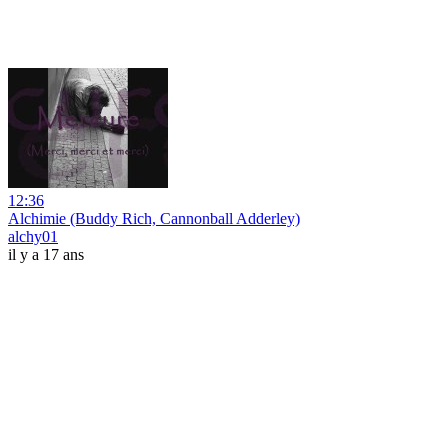
12:36
Alchimie (Buddy Rich, Cannonball Adderley)
alchy01
il y a 17 ans