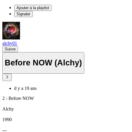
Ajouter à la playlist
Signaler
alchy01
Suivre
Before NOW (Alchy)
il y a 19 ans
2 - Before NOW
Alchy
1990
---