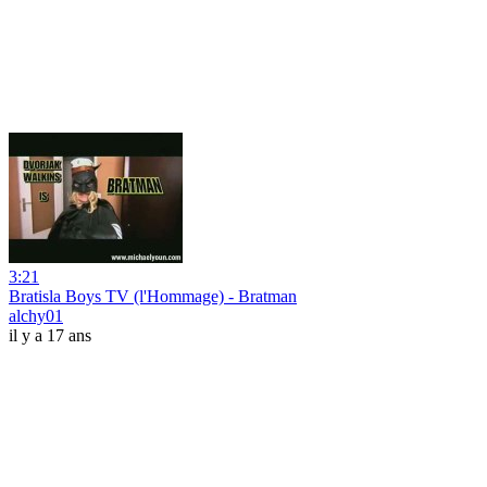
3:21
Bratisla Boys TV (l'Hommage) - Bratman
alchy01
il y a 17 ans