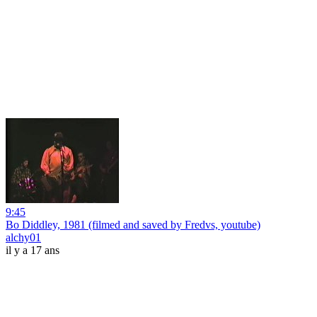
9:45
Bo Diddley, 1981 (filmed and saved by Fredvs, youtube)
alchy01
il y a 17 ans