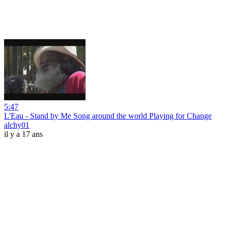
5:47
L'Eau - Stand by Me Song around the world Playing for Change
alchy01
il y a 17 ans