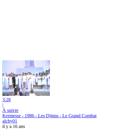
3:28
|
À suivre
Kermesse - 1986 - Les Djinns - Le Grand Combat
alchy01
il y a 16 ans