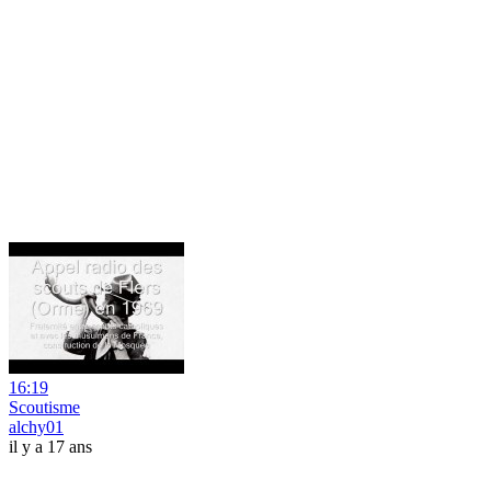
16:19
Scoutisme
alchy01
il y a 17 ans