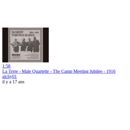
1:58
La Terre - Male Quartette - The Camp Meeting Jubilee - 1916
alchy01
il y a 17 ans