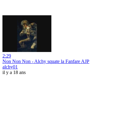
2:29
Non Non Non - Alchy squate la Fanfare AJP
alchy01
il y a 18 ans